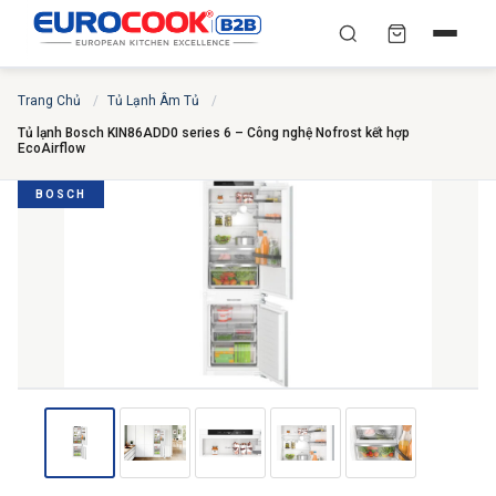
YÊU CẦU BÁO GIÁ TỐT
✕
Trang Chủ
/
Tủ Lạnh Âm Tủ
/
×
TÌM
NHẤT
Tủ lạnh Bosch KIN86ADD0 series 6 – Công nghệ Nofrost kết hợp
EcoAirflow
Chuyên gia liên hệ trong vòng 30 phút — Hoàn toàn
miễn phí
BOSCH
HỌ VÀ TÊN
*
SỐ ĐIỆN THOẠI
*
EMAIL
THÀNH PHỐ