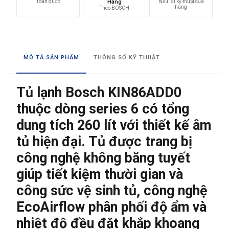
Toàn quốc
Hãng
Nếu lỗi kỹ thuật của
hãng
Theo BOSCH
MÔ TẢ SẢN PHẨM
THÔNG SỐ KỸ THUẬT
Tủ lạnh Bosch KIN86ADD0
thuộc dòng series 6 có tổng
dung tích 260 lít với thiết kế âm
tủ hiện đại. Tủ được trang bị
công nghệ không băng tuyết
giúp tiết kiệm thười gian và
công sức vệ sinh tủ, công nghệ
EcoAirflow phân phối độ ẩm và
nhiệt độ đều đặt khắp khoang