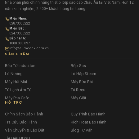
Nhà phân phối chính hãng thiết bị bếp cao cấp Châu Âu tại Việt Nam. Hơn 12
năm kinh nghiệm, 2.400+ khách hàng tin tưởng.
Miền Nam:
02873006222
Miền Bắc:
02473036222
Bảo hành:
1800 088 897
info@eurocook.com.vn
SẢN PHẨM
Bếp Từ Induction
Bếp Gas
Lò Nướng
Lò Hấp Steam
Máy Hút Mùi
Máy Rửa Bát
Tủ Lạnh Âm Tủ
Tủ Rượu
Máy Pha Cafe
Máy Giặt
HỖ TRỢ
Chính Sách Bảo Hành
Quy Trình Bảo Hành
Tra Cứu Bảo Hành
Kích Hoạt Bảo Hành
Vận Chuyển & Lắp Đặt
Blog Tư Vấn
Tài Liệu HDSD