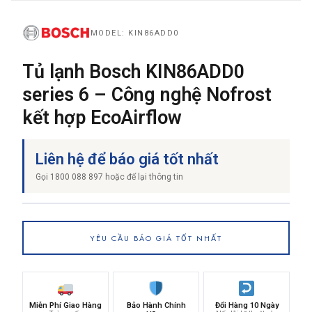
MODEL: KIN86ADD0
THƯƠNG HIỆU
Tủ lạnh Bosch KIN86ADD0
series 6 – Công nghệ Nofrost
NỘI DUNG YÊU CẦU
kết hợp EcoAirflow
Liên hệ để báo giá tốt nhất
Gọi 1800 088 897 hoặc để lại thông tin
→ GỬI YÊU CẦU BÁO GIÁ
YÊU CẦU BÁO GIÁ TỐT NHẤT
Miễn Phí Giao Hàng
Bảo Hành Chính
Đổi Hàng 10 Ngày