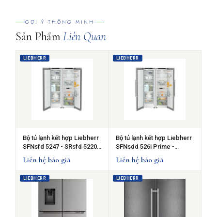
GỢI Ý THÔNG MINH
Sản Phẩm
Liên Quan
LIEBHERR
LIEBHERR
Bộ tủ lạnh kết hợp Liebherr
Bộ tủ lạnh kết hợp Liebherr
SFNsfd 5247 - SRsfd 5220 -
SFNsdd 526i Prime -
Tay cầm lõm tinh tế
SRsdd 5230 - Tay nắm
Liên hệ báo giá
Liên hệ báo giá
Slimline thanh lịch
LIEBHERR
LIEBHERR