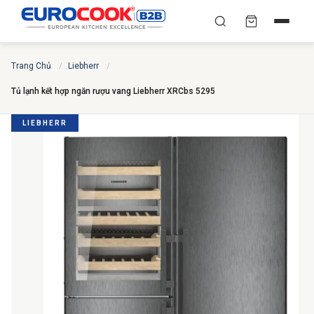
YÊU CẦU BÁO GIÁ TỐT
✕
×
TÌM
Trang Chủ
/
Liebherr
/
NHẤT
Tủ lạnh kết hợp ngăn rượu vang Liebherr XRCbs 5295
Chuyên gia liên hệ trong vòng 30 phút — Hoàn toàn
miễn phí
LIEBHERR
HỌ VÀ TÊN
*
SỐ ĐIỆN THOẠI
*
EMAIL
THÀNH PHỐ