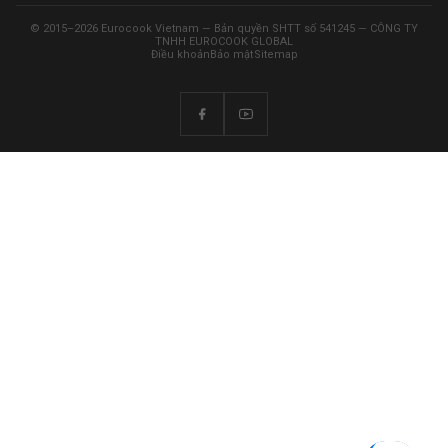
© 2015–2026 Eurocook Vietnam — Bản quyền SHTT số 541245 — CÔNG TY
TNHH EUROCOOK GLOBAL
Điều khoản
Bảo mật
Sitemap