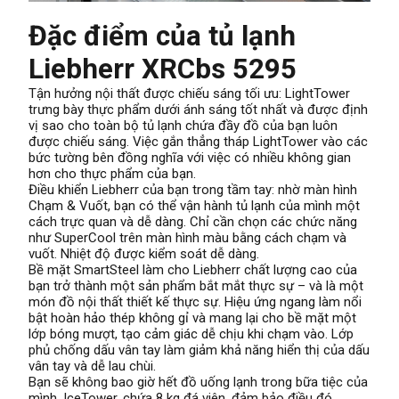
Đặc điểm của tủ lạnh
Liebherr XRCbs 5295
Tận hưởng nội thất được chiếu sáng tối ưu: LightTower
trưng bày thực phẩm dưới ánh sáng tốt nhất và được định
vị sao cho toàn bộ tủ lạnh chứa đầy đồ của bạn luôn
được chiếu sáng. Việc gắn thẳng tháp LightTower vào các
bức tường bên đồng nghĩa với việc có nhiều không gian
hơn cho thực phẩm của bạn.
Điều khiển Liebherr của bạn trong tầm tay: nhờ màn hình
Chạm & Vuốt, bạn có thể vận hành tủ lạnh của mình một
cách trực quan và dễ dàng. Chỉ cần chọn các chức năng
như SuperCool trên màn hình màu bằng cách chạm và
vuốt. Nhiệt độ được kiểm soát dễ dàng.
Bề mặt SmartSteel làm cho Liebherr chất lượng cao của
bạn trở thành một sản phẩm bắt mắt thực sự – và là một
món đồ nội thất thiết kế thực sự. Hiệu ứng ngang làm nổi
bật hoàn hảo thép không gỉ và mang lại cho bề mặt một
lớp bóng mượt, tạo cảm giác dễ chịu khi chạm vào. Lớp
phủ chống dấu vân tay làm giảm khả năng hiển thị của dấu
vân tay và dễ lau chùi.
Bạn sẽ không bao giờ hết đồ uống lạnh trong bữa tiệc của
mình. IceTower, chứa 8 kg đá viên, đảm bảo điều đó.