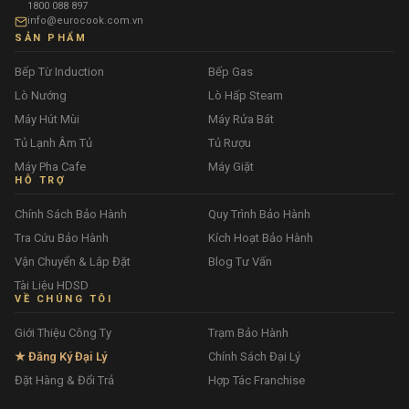
1800 088 897
info@eurocook.com.vn
SẢN PHẨM
Bếp Từ Induction
Bếp Gas
Lò Nướng
Lò Hấp Steam
Máy Hút Mùi
Máy Rửa Bát
Tủ Lạnh Âm Tủ
Tủ Rượu
Máy Pha Cafe
Máy Giặt
HỖ TRỢ
Chính Sách Bảo Hành
Quy Trình Bảo Hành
Tra Cứu Bảo Hành
Kích Hoạt Bảo Hành
Vận Chuyển & Lắp Đặt
Blog Tư Vấn
Tài Liệu HDSD
VỀ CHÚNG TÔI
Giới Thiệu Công Ty
Trạm Bảo Hành
★ Đăng Ký Đại Lý
Chính Sách Đại Lý
Đặt Hàng & Đổi Trả
Hợp Tác Franchise