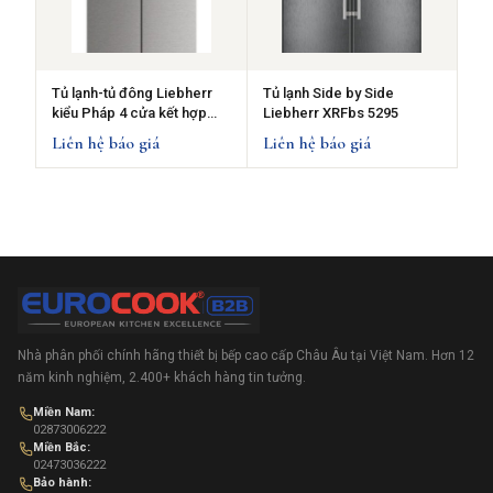
Tủ lạnh-tủ đông Liebherr
Tủ lạnh Side by Side
kiểu Pháp 4 cửa kết hợp
Liebherr XRFbs 5295
MBsddi 9058
Liên hệ báo giá
Liên hệ báo giá
Nhà phân phối chính hãng thiết bị bếp cao cấp Châu Âu tại Việt Nam. Hơn 12
năm kinh nghiệm, 2.400+ khách hàng tin tưởng.
Miền Nam:
02873006222
Miền Bắc:
02473036222
Bảo hành: