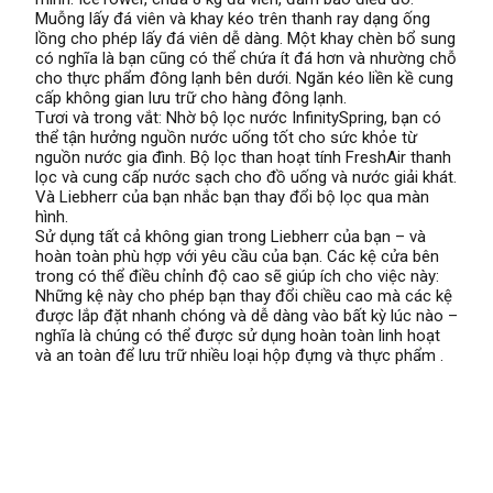
Muỗng lấy đá viên và khay kéo trên thanh ray dạng ống
lồng cho phép lấy đá viên dễ dàng. Một khay chèn bổ sung
có nghĩa là bạn cũng có thể chứa ít đá hơn và nhường chỗ
cho thực phẩm đông lạnh bên dưới. Ngăn kéo liền kề cung
cấp không gian lưu trữ cho hàng đông lạnh.
Tươi và trong vắt: Nhờ bộ lọc nước InfinitySpring, bạn có
thể tận hưởng nguồn nước uống tốt cho sức khỏe từ
nguồn nước gia đình. Bộ lọc than hoạt tính FreshAir thanh
lọc và cung cấp nước sạch cho đồ uống và nước giải khát.
Và Liebherr của bạn nhắc bạn thay đổi bộ lọc qua màn
hình.
Sử dụng tất cả không gian trong Liebherr của bạn – và
hoàn toàn phù hợp với yêu cầu của bạn. Các kệ cửa bên
trong có thể điều chỉnh độ cao sẽ giúp ích cho việc này:
Những kệ này cho phép bạn thay đổi chiều cao mà các kệ
được lắp đặt nhanh chóng và dễ dàng vào bất kỳ lúc nào –
nghĩa là chúng có thể được sử dụng hoàn toàn linh hoạt
và an toàn để lưu trữ nhiều loại hộp đựng và thực phẩm .