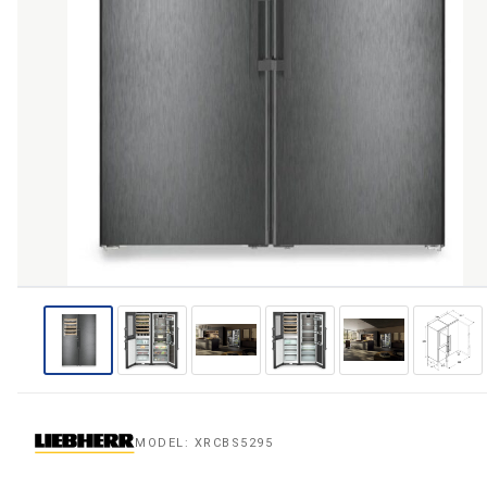
THƯƠNG HIỆU
NỘI DUNG YÊU CẦU
→ GỬI YÊU CẦU BÁO GIÁ
MODEL: XRCBS5295