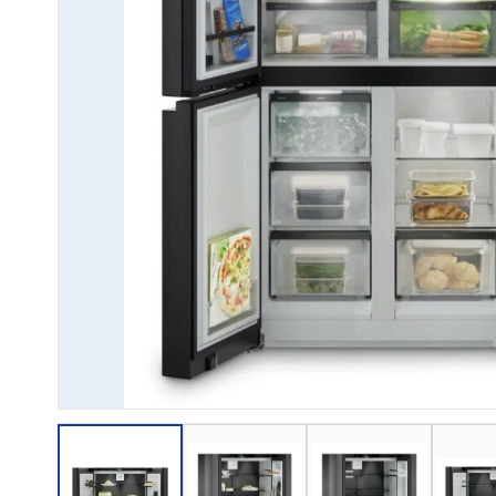
→ GỬI YÊU CẦU BÁO GIÁ