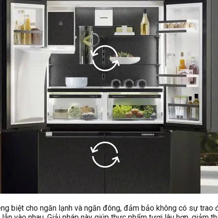
êng biệt cho ngăn lạnh và ngăn đông, đảm bảo không có sự trao 
lẫn vào nhau. Giải pháp này giúp thực phẩm tươi lâu hơn, giảm thi