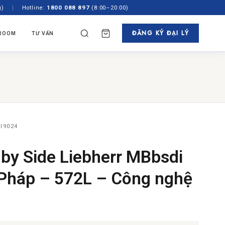
g)
|
Hotline:
1800 088 897
(8:00–20:00)
ĐĂNG KÝ ĐẠI LÝ
ROOM
TƯ VẤN
✕
TÌM
N HÃNG
TỦ RƯỢU & PHA CAFE
ách
 Âm Tủ
Tủ Rượu
gian
Độc Lập
Máy Pha Cafe
showroom
 45cm
I9024
 by Side Liebherr MBbsdi
 Pháp – 572L – Công nghệ