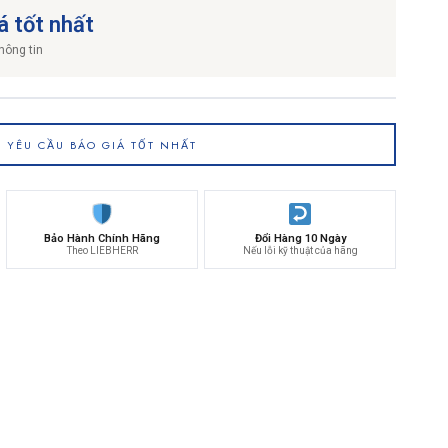
á tốt nhất
hông tin
YÊU CẦU BÁO GIÁ TỐT NHẤT
Bảo Hành Chính Hãng
Đổi Hàng 10 Ngày
Theo LIEBHERR
Nếu lỗi kỹ thuật của hãng