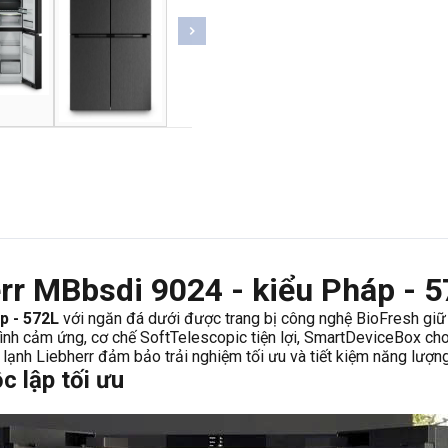
err MBbsdi 9024 - kiểu Pháp - 
p - 572L
với ngăn đá dưới được trang bị công nghệ BioFresh giữ
ình cảm ứng, cơ chế SoftTelescopic tiện lợi, SmartDeviceBox ch
tủ lạnh Liebherr đảm bảo trải nghiệm tối ưu và tiết kiệm năng lượ
 lập tối ưu