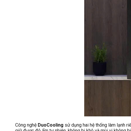
Công nghệ
DuoCooling
sử dụng hai hệ thống làm lạnh ri
giữ được độ ẩm tự nhiên, không bị khô và mùi vị không bị 