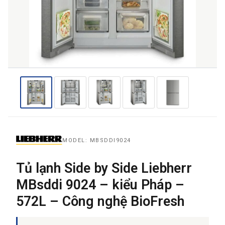
THƯƠNG HIỆU
NỘI DUNG YÊU CẦU
→ GỬI YÊU CẦU BÁO GIÁ
MODEL: MBSDDI9024
Tủ lạnh Side by Side Liebherr
MBsddi 9024 – kiểu Pháp –
572L – Công nghệ BioFresh