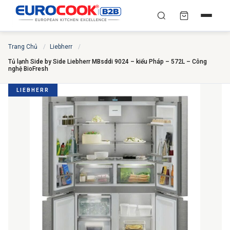
YÊU CẦU BÁO GIÁ TỐT
✕
Trang Chủ
/
Liebherr
/
×
TÌM
NHẤT
Tủ lạnh Side by Side Liebherr MBsddi 9024 – kiểu Pháp – 572L – Công
nghệ BioFresh
Chuyên gia liên hệ trong vòng 30 phút — Hoàn toàn
miễn phí
LIEBHERR
HỌ VÀ TÊN
*
SỐ ĐIỆN THOẠI
*
EMAIL
THÀNH PHỐ