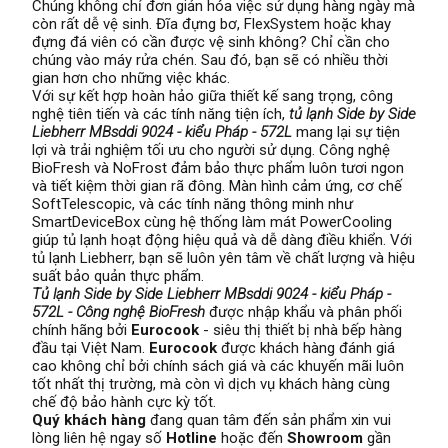
Chúng không chỉ đơn giản hóa việc sử dụng hàng ngày mà
còn rất dễ vệ sinh. Đĩa đựng bơ, FlexSystem hoặc khay
đựng đá viên có cần được vệ sinh không? Chỉ cần cho
chúng vào máy rửa chén. Sau đó, bạn sẽ có nhiều thời
gian hơn cho những việc khác.
Với sự kết hợp hoàn hảo giữa thiết kế sang trọng, công
nghệ tiên tiến và các tính năng tiện ích,
tủ lạnh Side by Side
Liebherr MBsddi 9024 - kiểu Pháp - 572L
mang lại sự tiện
lợi và trải nghiệm tối ưu cho người sử dụng. Công nghệ
BioFresh và NoFrost đảm bảo thực phẩm luôn tươi ngon
và tiết kiệm thời gian rã đông. Màn hình cảm ứng, cơ chế
SoftTelescopic, và các tính năng thông minh như
SmartDeviceBox cùng hệ thống làm mát PowerCooling
giúp tủ lạnh hoạt động hiệu quả và dễ dàng điều khiển. Với
tủ lạnh Liebherr, bạn sẽ luôn yên tâm về chất lượng và hiệu
suất bảo quản thực phẩm.
Tủ lạnh Side by Side Liebherr MBsddi 9024 - kiểu Pháp -
572L - Công nghệ BioFresh
được nhập khẩu và phân phối
chính hãng bởi
Eurocook
- siêu thị thiết bị nhà bếp hàng
đầu tại Việt Nam.
Eurocook
được khách hàng đánh giá
cao không chỉ bởi chính sách giá và các khuyến mãi luôn
tốt nhất thị trường, mà còn vì dịch vụ khách hàng cùng
chế độ bảo hành cực kỳ tốt.
Quý khách hàng
đang quan tâm đến sản phẩm xin vui
lòng liên hệ ngay số
Hotline
hoặc đến
Showroom
gần