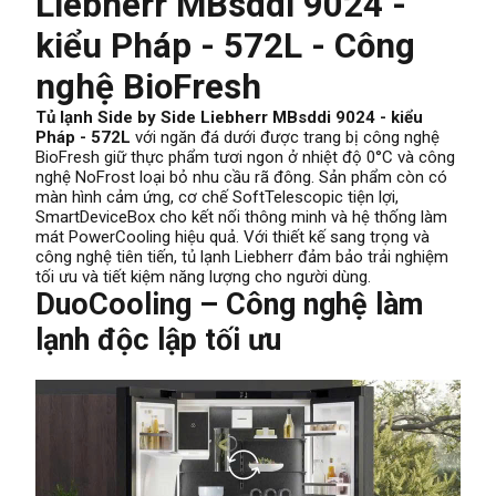
Liebherr MBsddi 9024 -
kiểu Pháp - 572L - Công
nghệ BioFresh
Tủ lạnh Side by Side Liebherr MBsddi 9024 - kiểu
Pháp - 572L
với ngăn đá dưới được trang bị công nghệ
BioFresh giữ thực phẩm tươi ngon ở nhiệt độ 0°C và công
nghệ NoFrost loại bỏ nhu cầu rã đông. Sản phẩm còn có
màn hình cảm ứng, cơ chế SoftTelescopic tiện lợi,
SmartDeviceBox cho kết nối thông minh và hệ thống làm
mát PowerCooling hiệu quả. Với thiết kế sang trọng và
công nghệ tiên tiến, tủ lạnh Liebherr đảm bảo trải nghiệm
tối ưu và tiết kiệm năng lượng cho người dùng.
DuoCooling – Công nghệ làm
lạnh độc lập tối ưu