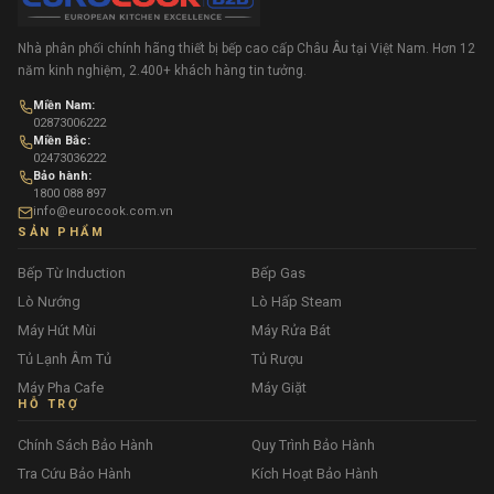
Nhà phân phối chính hãng thiết bị bếp cao cấp Châu Âu tại Việt Nam. Hơn 12
năm kinh nghiệm, 2.400+ khách hàng tin tưởng.
Miền Nam:
02873006222
Miền Bắc:
02473036222
Bảo hành:
1800 088 897
info@eurocook.com.vn
SẢN PHẨM
Bếp Từ Induction
Bếp Gas
Lò Nướng
Lò Hấp Steam
Máy Hút Mùi
Máy Rửa Bát
Tủ Lạnh Âm Tủ
Tủ Rượu
Máy Pha Cafe
Máy Giặt
HỖ TRỢ
Chính Sách Bảo Hành
Quy Trình Bảo Hành
Tra Cứu Bảo Hành
Kích Hoạt Bảo Hành