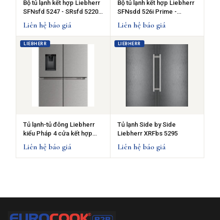
Bộ tủ lạnh kết hợp Liebherr
Bộ tủ lạnh kết hợp Liebherr
SFNsfd 5247 - SRsfd 5220 -
SFNsdd 526i Prime -
Tay cầm lõm tinh tế
SRsdd 5230 - Tay nắm
Liên hệ báo giá
Liên hệ báo giá
Slimline thanh lịch
LIEBHERR
LIEBHERR
Tủ lạnh-tủ đông Liebherr
Tủ lạnh Side by Side
kiểu Pháp 4 cửa kết hợp
Liebherr XRFbs 5295
MBsddi 9058
Liên hệ báo giá
Liên hệ báo giá