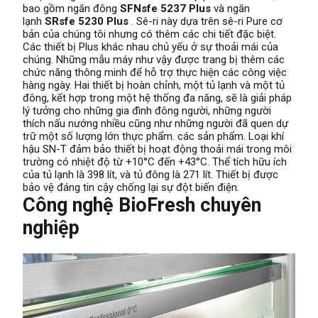
bao gồm ngăn đông
SFNsfe 5237 Plus
và ngăn
lạnh
SRsfe 5230 Plus
. Sê-ri này dựa trên sê-ri Pure cơ
bản của chúng tôi nhưng có thêm các chi tiết đặc biệt.
Các thiết bị Plus khác nhau chủ yếu ở sự thoải mái của
chúng. Những mẫu máy như vậy được trang bị thêm các
chức năng thông minh để hỗ trợ thực hiện các công việc
hàng ngày. Hai thiết bị hoàn chỉnh, một tủ lạnh và một tủ
đông, kết hợp trong một hệ thống đa năng, sẽ là giải pháp
lý tưởng cho những gia đình đông người, những người
thích nấu nướng nhiều cũng như những người đã quen dự
trữ một số lượng lớn thực phẩm. các sản phẩm. Loại khí
hậu SN-T đảm bảo thiết bị hoạt động thoải mái trong môi
trường có nhiệt độ từ +10°C đến +43°C. Thể tích hữu ích
của tủ lạnh là 398 lít, và tủ đông là 271 lít. Thiết bị được
bảo vệ đáng tin cậy chống lại sự đột biến điện.
Công nghệ BioFresh chuyên
nghiệp