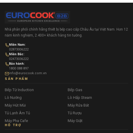
Nhà phân phối chính hãng thiết bị bếp cao cấp Châu Âu tại Việt Nam. Hơn 12
năm kinh nghiệm, 2.400+ khách hàng tin tưởng.
Miền Nam:
02873006222
Miền Bắc:
02473036222
Bảo hành:
1800 088 897
info@eurocook.com.vn
SẢN PHẨM
Bếp Từ Induction
Bếp Gas
Lò Nướng
Lò Hấp Steam
Máy Hút Mùi
Máy Rửa Bát
Tủ Lạnh Âm Tủ
Tủ Rượu
Máy Pha Cafe
Máy Giặt
HỖ TRỢ