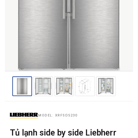
THƯƠNG HIỆU
NỘI DUNG YÊU CẦU
→ GỬI YÊU CẦU BÁO GIÁ
MODEL: XRFSD5230
Tủ lạnh side by side Liebherr