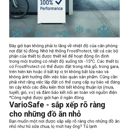
Bây giờ bạn không phải lo lắng về nhiệt độ của căn phòng
nơi đặt tủ đông. Nhờ hệ thống FrostProtect, tất cả các bộ
phận của thiết bị được thiết kế để hoạt động ổn định
trong môi trường có nhiệt độ xuống tới -15°C. Các thiết bị
có FrostProtect có thể được đặt trong nhà gỗ, trong gara,
trên hiên kín hoặc ở bất kỳ vị trí không bắt lửa nào và
không ảnh hưởng đến việc bảo quản sản phẩm. Cũng cần
phải nhớ rằng việc lắp đặt có thể cung cấp sự bảo vệ đáng
tin cậy khỏi các điều kiện thời tiết không thuận lợi (mưa,
tuyết, gió, v.v.) và đảm bảo kết nối an toàn với nguồn điện.
*Công nghệ được giới hạn ở ngăn đông
VarioSafe - sắp xếp rõ ràng
cho những đồ ăn nhỏ
Bạn muốn một nơi được sắp xếp rõ ràng cho những đồ ăn
nhỏ như hũ sữa chua, lọ mứt hay ống? Tủ lạnh