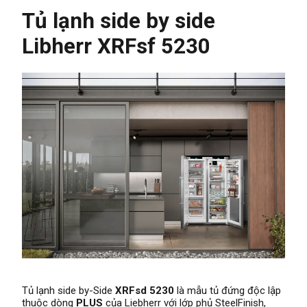
Tủ lạnh side by side
Libherr XRFsf 5230
Tủ lạnh side by-Side
XRFsd 5230
là mẫu tủ đứng độc lập
thuộc dòng
PLUS
của Liebherr với lớp phủ SteelFinish,