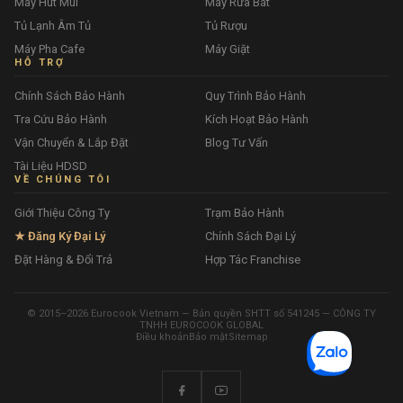
Máy Hút Mùi
Máy Rửa Bát
Tủ Lạnh Âm Tủ
Tủ Rượu
Máy Pha Cafe
Máy Giặt
HỖ TRỢ
Chính Sách Bảo Hành
Quy Trình Bảo Hành
Tra Cứu Bảo Hành
Kích Hoạt Bảo Hành
Vận Chuyển & Lắp Đặt
Blog Tư Vấn
Tài Liệu HDSD
VỀ CHÚNG TÔI
Giới Thiệu Công Ty
Trạm Bảo Hành
★ Đăng Ký Đại Lý
Chính Sách Đại Lý
Đặt Hàng & Đổi Trả
Hợp Tác Franchise
© 2015–2026 Eurocook Vietnam — Bản quyền SHTT số 541245 — CÔNG TY
TNHH EUROCOOK GLOBAL
Điều khoản
Bảo mật
Sitemap