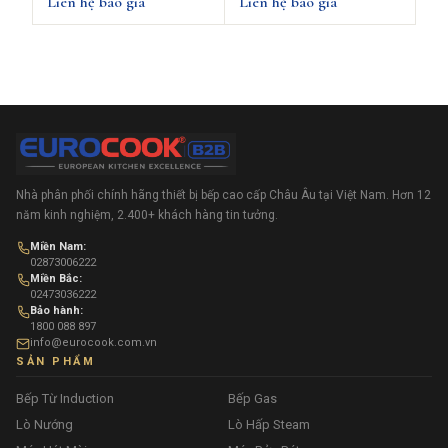
Liên hệ báo giá
Liên hệ báo giá
Nhà phân phối chính hãng thiết bị bếp cao cấp Châu Âu tại Việt Nam. Hơn 12
năm kinh nghiệm, 2.400+ khách hàng tin tưởng.
Miền Nam:
02873006222
Miền Bắc:
02473036222
Bảo hành:
1800 088 897
info@eurocook.com.vn
SẢN PHẨM
Bếp Từ Induction
Bếp Gas
Lò Nướng
Lò Hấp Steam