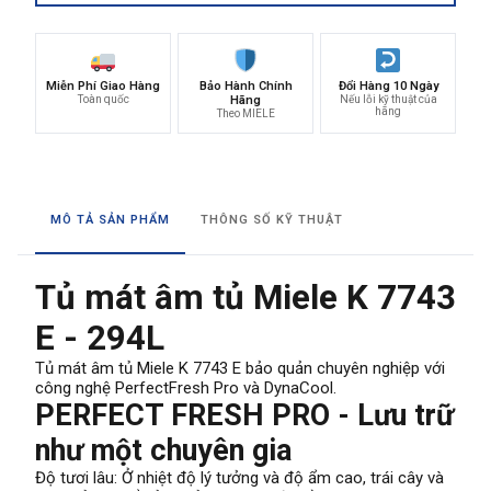
Miễn Phí Giao Hàng
Bảo Hành Chính
Đổi Hàng 10 Ngày
Toàn quốc
Hãng
Nếu lỗi kỹ thuật của
hãng
Theo MIELE
MÔ TẢ SẢN PHẨM
THÔNG SỐ KỸ THUẬT
Tủ mát âm tủ Miele K 7743
E - 294L
Tủ mát âm tủ Miele K 7743 E bảo quản chuyên nghiệp với
công nghệ PerfectFresh Pro và DynaCool.
PERFECT FRESH PRO - Lưu trữ
như một chuyên gia
Độ tươi lâu: Ở nhiệt độ lý tưởng và độ ẩm cao, trái cây và