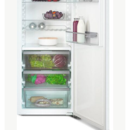
THƯƠNG HIỆU
NỘI DUNG YÊU CẦU
→ GỬI YÊU CẦU BÁO GIÁ