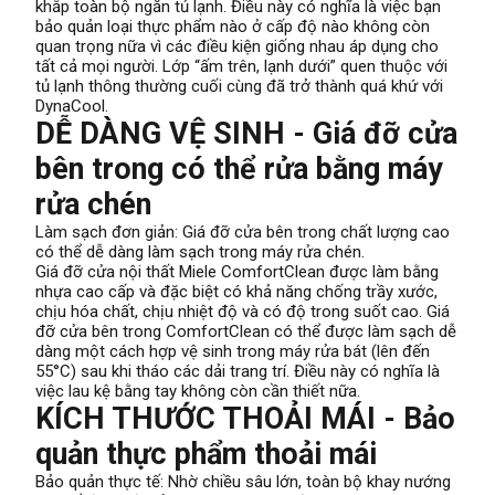
khắp toàn bộ ngăn tủ lạnh. Điều này có nghĩa là việc bạn
bảo quản loại thực phẩm nào ở cấp độ nào không còn
quan trọng nữa vì các điều kiện giống nhau áp dụng cho
tất cả mọi người. Lớp “ấm trên, lạnh dưới” quen thuộc với
tủ lạnh thông thường cuối cùng đã trở thành quá khứ với
DynaCool.
DỄ DÀNG VỆ SINH - Giá đỡ cửa
bên trong có thể rửa bằng máy
rửa chén
Làm sạch đơn giản: Giá đỡ cửa bên trong chất lượng cao
có thể dễ dàng làm sạch trong máy rửa chén.
Giá đỡ cửa nội thất Miele ComfortClean được làm bằng
nhựa cao cấp và đặc biệt có khả năng chống trầy xước,
chịu hóa chất, chịu nhiệt độ và có độ trong suốt cao. Giá
đỡ cửa bên trong ComfortClean có thể được làm sạch dễ
dàng một cách hợp vệ sinh trong máy rửa bát (lên đến
55°C) sau khi tháo các dải trang trí. Điều này có nghĩa là
việc lau kệ bằng tay không còn cần thiết nữa.
KÍCH THƯỚC THOẢI MÁI - Bảo
quản thực phẩm thoải mái
Bảo quản thực tế: Nhờ chiều sâu lớn, toàn bộ khay nướng