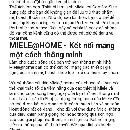
có thể được đặt ở ngăn kéo phía dưới.
Thể tích lớn hơn: Thiết bị làm lạnh Miele với ComfortSize
cung cấp cho bạn đủ không gian để lưu trữ thực phẩm
một cách thoải mái. Nhờ độ sâu lớn hơn, bạn có thể dễ
dàng lắp khay nướng lên trên ngăn PerfectFresh Pro hoặc
PerfectFresh Active. Điều này có nghĩa là ngay cả những
đồ vật cồng kềnh cũng có thể được cất giữ dễ dàng và
thoải mái.
MIELE@HOME - Kết nối mạng
một cách thông minh
Làm cho cuộc sống của bạn trở nên thông minh: Nhờ
Miele@home bạn có thể kết nối mạng các thiết bị gia
dụng của mình một cách khéo léo - để có thêm tùy chọn.
Với hệ thống cải tiến Miele@home của chúng tôi , bạn có
thể khai thác tối đa tiềm năng của các thiết bị Miele và
làm cho cuộc sống hàng ngày của bạn trở nên thông minh
hơn. Tất cả các thiết bị gia dụng thông minh của Miele đều
có thể được kết nối mạng một cách thuận tiện và an toàn.
Hoạt động rất dễ dàng – cho dù với ứng dụng Miele, thông
qua điều khiển bằng giọng nói hoặc thông qua tích hợp
vào các giải pháp nhà thông minh hiện có. Kết nối mạng
diễn ra thông qua bộ định tuyến WiFi gia đình và Miele