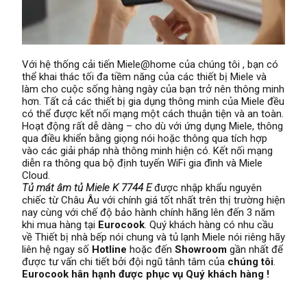
Với hệ thống cải tiến Miele@home của chúng tôi , bạn có
thể khai thác tối đa tiềm năng của các thiết bị Miele và
làm cho cuộc sống hàng ngày của bạn trở nên thông minh
hơn. Tất cả các thiết bị gia dụng thông minh của Miele đều
có thể được kết nối mạng một cách thuận tiện và an toàn.
Hoạt động rất dễ dàng – cho dù với ứng dụng Miele, thông
qua điều khiển bằng giọng nói hoặc thông qua tích hợp
vào các giải pháp nhà thông minh hiện có. Kết nối mạng
diễn ra thông qua bộ định tuyến WiFi gia đình và Miele
Cloud.
Tủ mát âm tủ Miele K 7744 E
được nhập khẩu nguyên
chiếc từ Châu Âu với chính giá tốt nhất trên thị trường hiện
nay cùng với chế độ bảo hành chính hãng lên đến 3 năm
khi mua hàng tại
Eurocook
. Quý khách hàng có nhu cầu
về Thiết bị nhà bếp nói chung và tủ lạnh Miele nói riêng hãy
liên hệ ngay số
Hotline
hoặc đến
Showroom
gần nhất để
được tư vấn chi tiết bởi đội ngũ tânh tâm của
chúng tôi
.
Eurocook hân hạnh được phục vụ Quý khách hàng !