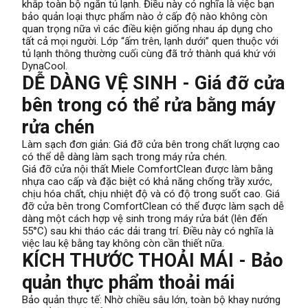
khắp toàn bộ ngăn tủ lạnh. Điều này có nghĩa là việc bạn
bảo quản loại thực phẩm nào ở cấp độ nào không còn
quan trọng nữa vì các điều kiện giống nhau áp dụng cho
tất cả mọi người. Lớp “ấm trên, lạnh dưới” quen thuộc với
tủ lạnh thông thường cuối cùng đã trở thành quá khứ với
DynaCool.
DỄ DÀNG VỆ SINH - Giá đỡ cửa
bên trong có thể rửa bằng máy
rửa chén
Làm sạch đơn giản: Giá đỡ cửa bên trong chất lượng cao
có thể dễ dàng làm sạch trong máy rửa chén.
Giá đỡ cửa nội thất Miele ComfortClean được làm bằng
nhựa cao cấp và đặc biệt có khả năng chống trầy xước,
chịu hóa chất, chịu nhiệt độ và có độ trong suốt cao. Giá
đỡ cửa bên trong ComfortClean có thể được làm sạch dễ
dàng một cách hợp vệ sinh trong máy rửa bát (lên đến
55°C) sau khi tháo các dải trang trí. Điều này có nghĩa là
việc lau kệ bằng tay không còn cần thiết nữa.
KÍCH THƯỚC THOẢI MÁI - Bảo
quản thực phẩm thoải mái
Bảo quản thực tế: Nhờ chiều sâu lớn, toàn bộ khay nướng