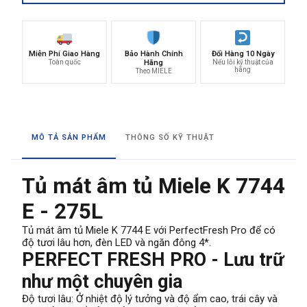
Miễn Phí Giao Hàng
Bảo Hành Chính
Đổi Hàng 10 Ngày
Toàn quốc
Hãng
Nếu lỗi kỹ thuật của
hãng
Theo MIELE
MÔ TẢ SẢN PHẨM
THÔNG SỐ KỸ THUẬT
Tủ mát âm tủ Miele K 7744
E - 275L
Tủ mát âm tủ Miele K 7744 E với PerfectFresh Pro để có
độ tươi lâu hơn, đèn LED và ngăn đông 4*.
PERFECT FRESH PRO - Lưu trữ
như một chuyên gia
Độ tươi lâu: Ở nhiệt độ lý tưởng và độ ẩm cao, trái cây và