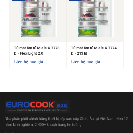
Tủ mát âm tủ Miele K 7773
Tủ mát âm tủ Miele K 7774
D - FlexiLight 2.0
D - 213 lít
Liên hệ báo giá
Liên hệ báo giá
Nhà phân phối chính hãng thiết bị bếp cao cấp Châu Âu tại Việt Nam. Hơn 12
năm kinh nghiệm, 2.400+ khách hàng tin tưởng.