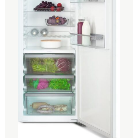
THƯƠNG HIỆU
NỘI DUNG YÊU CẦU
→ GỬI YÊU CẦU BÁO GIÁ