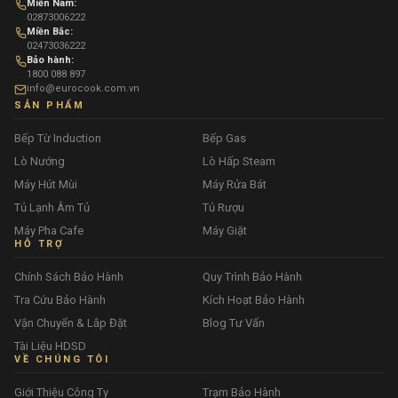
Miền Nam:
02873006222
Miền Bắc:
02473036222
Bảo hành:
1800 088 897
info@eurocook.com.vn
SẢN PHẨM
Bếp Từ Induction
Bếp Gas
Lò Nướng
Lò Hấp Steam
Máy Hút Mùi
Máy Rửa Bát
Tủ Lạnh Âm Tủ
Tủ Rượu
Máy Pha Cafe
Máy Giặt
HỖ TRỢ
Chính Sách Bảo Hành
Quy Trình Bảo Hành
Tra Cứu Bảo Hành
Kích Hoạt Bảo Hành
Vận Chuyển & Lắp Đặt
Blog Tư Vấn
Tài Liệu HDSD
VỀ CHÚNG TÔI
Giới Thiệu Công Ty
Trạm Bảo Hành