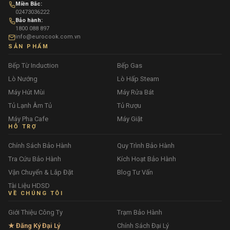
Miền Bắc:
02473036222
Bảo hành:
1800 088 897
info@eurocook.com.vn
SẢN PHẨM
Bếp Từ Induction
Bếp Gas
Lò Nướng
Lò Hấp Steam
Máy Hút Mùi
Máy Rửa Bát
Tủ Lạnh Âm Tủ
Tủ Rượu
Máy Pha Cafe
Máy Giặt
HỖ TRỢ
Chính Sách Bảo Hành
Quy Trình Bảo Hành
Tra Cứu Bảo Hành
Kích Hoạt Bảo Hành
Vận Chuyển & Lắp Đặt
Blog Tư Vấn
Tài Liệu HDSD
VỀ CHÚNG TÔI
Giới Thiệu Công Ty
Trạm Bảo Hành
★ Đăng Ký Đại Lý
Chính Sách Đại Lý