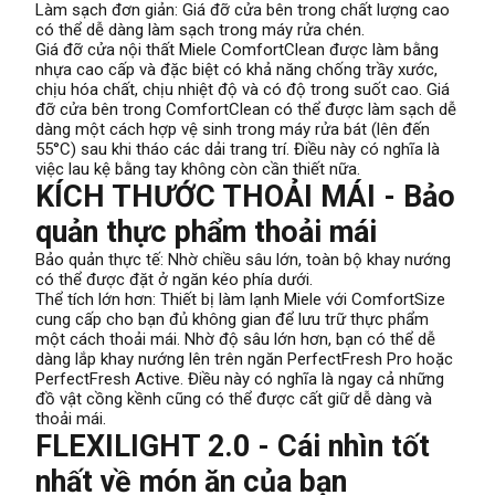
Làm sạch đơn giản: Giá đỡ cửa bên trong chất lượng cao
có thể dễ dàng làm sạch trong máy rửa chén.
Giá đỡ cửa nội thất Miele ComfortClean được làm bằng
nhựa cao cấp và đặc biệt có khả năng chống trầy xước,
chịu hóa chất, chịu nhiệt độ và có độ trong suốt cao. Giá
đỡ cửa bên trong ComfortClean có thể được làm sạch dễ
dàng một cách hợp vệ sinh trong máy rửa bát (lên đến
55°C) sau khi tháo các dải trang trí. Điều này có nghĩa là
việc lau kệ bằng tay không còn cần thiết nữa.
KÍCH THƯỚC THOẢI MÁI - Bảo
quản thực phẩm thoải mái
Bảo quản thực tế: Nhờ chiều sâu lớn, toàn bộ khay nướng
có thể được đặt ở ngăn kéo phía dưới.
Thể tích lớn hơn: Thiết bị làm lạnh Miele với ComfortSize
cung cấp cho bạn đủ không gian để lưu trữ thực phẩm
một cách thoải mái. Nhờ độ sâu lớn hơn, bạn có thể dễ
dàng lắp khay nướng lên trên ngăn PerfectFresh Pro hoặc
PerfectFresh Active. Điều này có nghĩa là ngay cả những
đồ vật cồng kềnh cũng có thể được cất giữ dễ dàng và
thoải mái.
FLEXILIGHT 2.0 - Cái nhìn tốt
nhất về món ăn của bạn