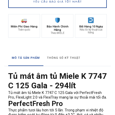
YÊU CẦU BÁO GIÁ TỐT NHẤT
Miễn Phí Giao Hàng
Bảo Hành Chính
Đổi Hàng 10 Ngày
Toàn quốc
Hãng
Nếu lỗi kỹ thuật của
hãng
Theo MIELE
MÔ TẢ SẢN PHẨM
THÔNG SỐ KỸ THUẬT
Tủ mát âm tủ Miele K 7747
C 125 Gala - 294lít
Tủ mát âm tủ Miele K 7747 C 125 Gala với PerfectFresh
Pro, FlexiLight 2.0 và FlexiTray mang lại sự thoải mái tối đa.
PerfectFresh Pro
Thực phẩm tươi lâu hơn tới 5 lần. Trong phạm vi nhiệt độ
được kiểm soát tự động từ 0 đến +3 °C, thịt, cá và nhiều