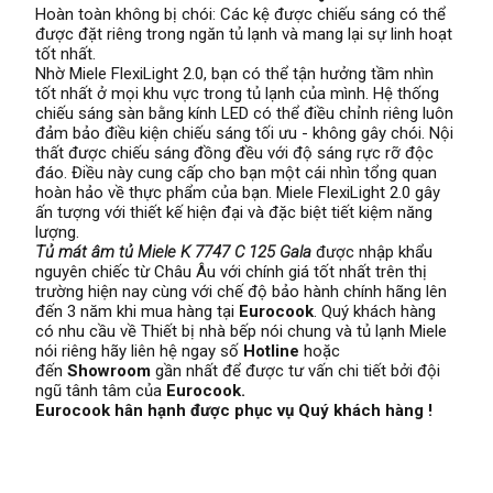
Hoàn toàn không bị chói: Các kệ được chiếu sáng có thể
được đặt riêng trong ngăn tủ lạnh và mang lại sự linh hoạt
tốt nhất.
Nhờ Miele FlexiLight 2.0, bạn có thể tận hưởng tầm nhìn
tốt nhất ở mọi khu vực trong tủ lạnh của mình. Hệ thống
chiếu sáng sàn bằng kính LED có thể điều chỉnh riêng luôn
đảm bảo điều kiện chiếu sáng tối ưu - không gây chói. Nội
thất được chiếu sáng đồng đều với độ sáng rực rỡ độc
đáo. Điều này cung cấp cho bạn một cái nhìn tổng quan
hoàn hảo về thực phẩm của bạn. Miele FlexiLight 2.0 gây
ấn tượng với thiết kế hiện đại và đặc biệt tiết kiệm năng
lượng.
Tủ mát âm tủ Miele K 7747 C 125 Gala
được nhập khẩu
nguyên chiếc từ Châu Âu với chính giá tốt nhất trên thị
trường hiện nay cùng với chế độ bảo hành chính hãng lên
đến 3 năm khi mua hàng tại
Eurocook
. Quý khách hàng
có nhu cầu về Thiết bị nhà bếp nói chung và tủ lạnh Miele
nói riêng hãy liên hệ ngay số
Hotline
hoặc
đến
Showroom
gần nhất để được tư vấn chi tiết bởi đội
ngũ tânh tâm của
Eurocook.
Eurocook hân hạnh được phục vụ Quý khách hàng !