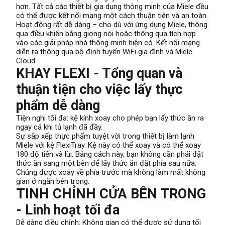
hơn. Tất cả các thiết bị gia dụng thông minh của Miele đều
có thể được kết nối mạng một cách thuận tiện và an toàn.
Hoạt động rất dễ dàng – cho dù với ứng dụng Miele, thông
qua điều khiển bằng giọng nói hoặc thông qua tích hợp
vào các giải pháp nhà thông minh hiện có. Kết nối mạng
diễn ra thông qua bộ định tuyến WiFi gia đình và Miele
Cloud.
KHAY FLEXI - Tổng quan và
thuận tiện cho việc lấy thực
phẩm dễ dàng
Tiện nghi tối đa: kệ kính xoay cho phép bạn lấy thức ăn ra
ngay cả khi tủ lạnh đã đầy.
Sự sắp xếp thực phẩm tuyệt vời trong thiết bị làm lạnh
Miele với kệ FlexiTray. Kệ này có thể xoay và có thể xoay
180 độ tiến và lùi. Bằng cách này, bạn không cần phải đặt
thức ăn sang một bên để lấy thức ăn đặt phía sau nữa.
Chúng được xoay về phía trước mà không làm mất không
gian ở ngăn bên trong.
TINH CHỈNH CỬA BÊN TRONG
- Linh hoạt tối đa
Dễ dàng điều chỉnh: Không gian có thể được sử dụng tối