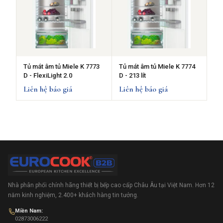
Tủ mát âm tủ Miele K 7773
Tủ mát âm tủ Miele K 7774
D - FlexiLight 2.0
D - 213 lít
Liên hệ báo giá
Liên hệ báo giá
Nhà phân phối chính hãng thiết bị bếp cao cấp Châu Âu tại Việt Nam. Hơn 12
năm kinh nghiệm, 2.400+ khách hàng tin tưởng.
Miền Nam:
02873006222