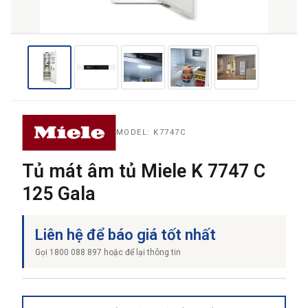
THƯƠNG HIỆU
NỘI DUNG YÊU CẦU
MODEL: K7747C
Tủ mát âm tủ Miele K 7747 C
125 Gala
→ GỬI YÊU CẦU BÁO GIÁ
Liên hệ để báo giá tốt nhất
Gọi 1800 088 897 hoặc để lại thông tin