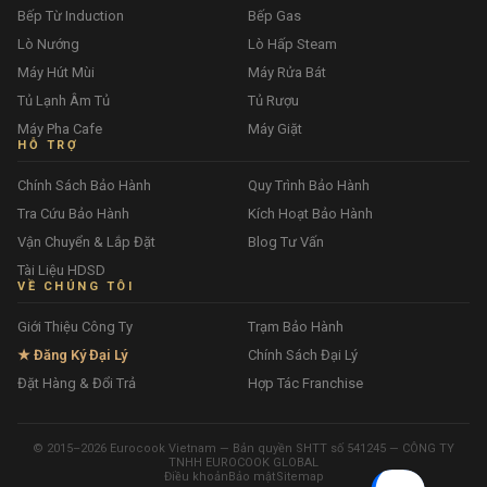
Bếp Từ Induction
Bếp Gas
Lò Nướng
Lò Hấp Steam
Máy Hút Mùi
Máy Rửa Bát
Tủ Lạnh Âm Tủ
Tủ Rượu
Máy Pha Cafe
Máy Giặt
HỖ TRỢ
Chính Sách Bảo Hành
Quy Trình Bảo Hành
Tra Cứu Bảo Hành
Kích Hoạt Bảo Hành
Vận Chuyển & Lắp Đặt
Blog Tư Vấn
Tài Liệu HDSD
VỀ CHÚNG TÔI
Giới Thiệu Công Ty
Trạm Bảo Hành
★ Đăng Ký Đại Lý
Chính Sách Đại Lý
Đặt Hàng & Đổi Trả
Hợp Tác Franchise
© 2015–2026 Eurocook Vietnam — Bản quyền SHTT số 541245 — CÔNG TY
TNHH EUROCOOK GLOBAL
Điều khoản
Bảo mật
Sitemap