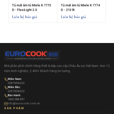
Tủ mát âm tủ Miele K 7773
Tủ mát âm tủ Miele K 7774
D - FlexiLight 2.0
D - 213 lít
Liên hệ báo giá
Liên hệ báo giá
Nhà phân phối chính hãng thiết bị bếp cao cấp Châu Âu tại Việt Nam. Hơn 12
năm kinh nghiệm, 2.400+ khách hàng tin tưởng.
Miền Nam:
02873006222
Miền Bắc:
02473036222
Bảo hành:
1800 088 897
info@eurocook.com.vn
SẢN PHẨM