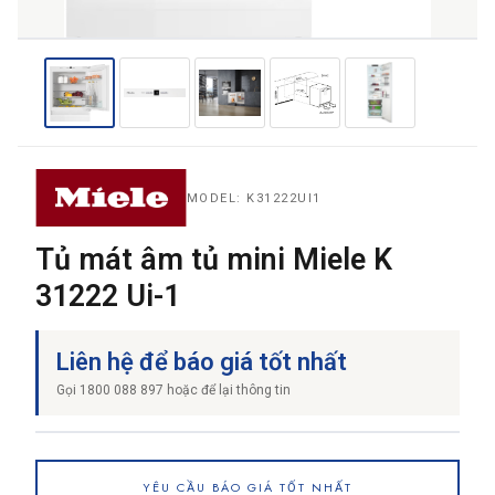
THƯƠNG HIỆU
NỘI DUNG YÊU CẦU
MODEL: K31222UI1
Tủ mát âm tủ mini Miele K
31222 Ui-1
→ GỬI YÊU CẦU BÁO GIÁ
Liên hệ để báo giá tốt nhất
Gọi 1800 088 897 hoặc để lại thông tin
YÊU CẦU BÁO GIÁ TỐT NHẤT