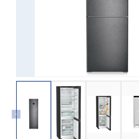
→ GỬI YÊU CẦU BÁO GIÁ