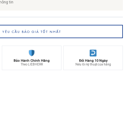
hông tin
YÊU CẦU BÁO GIÁ TỐT NHẤT
Bảo Hành Chính Hãng
Đổi Hàng 10 Ngày
Theo LIEBHERR
Nếu lỗi kỹ thuật của hãng