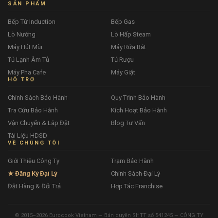
SẢN PHẨM
Bếp Từ Induction
Bếp Gas
Lò Nướng
Lò Hấp Steam
Máy Hút Mùi
Máy Rửa Bát
Tủ Lạnh Âm Tủ
Tủ Rượu
Máy Pha Cafe
Máy Giặt
HỖ TRỢ
Chính Sách Bảo Hành
Quy Trình Bảo Hành
Tra Cứu Bảo Hành
Kích Hoạt Bảo Hành
Vận Chuyển & Lắp Đặt
Blog Tư Vấn
Tài Liệu HDSD
VỀ CHÚNG TÔI
Giới Thiệu Công Ty
Trạm Bảo Hành
★ Đăng Ký Đại Lý
Chính Sách Đại Lý
Đặt Hàng & Đổi Trả
Hợp Tác Franchise
© 2015–2026 Eurocook Vietnam — Bản quyền SHTT số 541245 — CÔNG TY