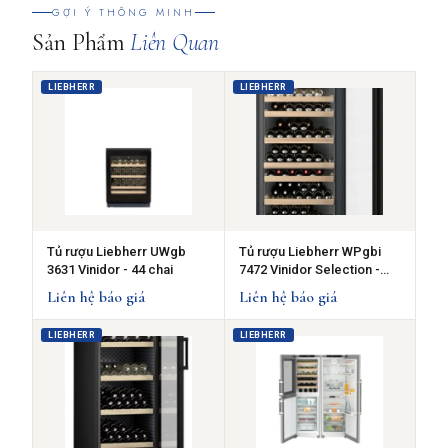
GỢI Ý THÔNG MINH
Sản Phẩm
Liên Quan
LIEBHERR
LIEBHERR
Tủ rượu Liebherr UWgb
Tủ rượu Liebherr WPgbi
3631 Vinidor - 44 chai
7472 Vinidor Selection -
204 chai - 2 vùng nhiệt độ
Liên hệ báo giá
Liên hệ báo giá
LIEBHERR
LIEBHERR