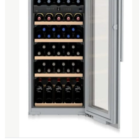
THƯƠNG HIỆU
NỘI DUNG YÊU CẦU
→ GỬI YÊU CẦU BÁO GIÁ