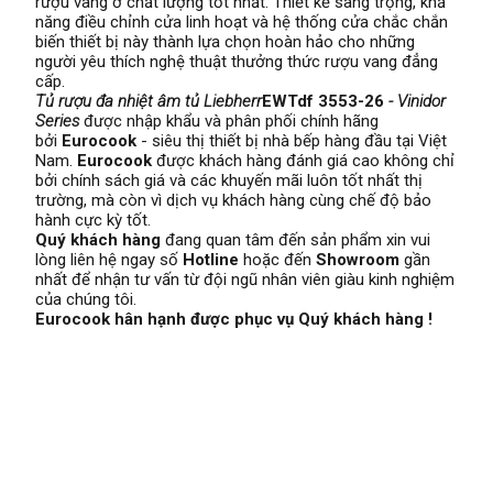
rượu vang ở chất lượng tốt nhất. Thiết kế sang trọng, khả
năng điều chỉnh cửa linh hoạt và hệ thống cửa chắc chắn
biến thiết bị này thành lựa chọn hoàn hảo cho những
người yêu thích nghệ thuật thưởng thức rượu vang đẳng
cấp.
Tủ rượu đa nhiệt âm tủ Liebherr
EWTdf 3553-26
- Vinidor
Series
được nhập khẩu và phân phối chính hãng
bởi
Eurocook
- siêu thị thiết bị nhà bếp hàng đầu tại Việt
Nam.
Eurocook
được khách hàng đánh giá cao không chỉ
bởi chính sách giá và các khuyến mãi luôn tốt nhất thị
trường, mà còn vì dịch vụ khách hàng cùng chế độ bảo
hành cực kỳ tốt.
Quý khách hàng
đang quan tâm đến sản phẩm xin vui
lòng liên hệ ngay số
Hotline
hoặc đến
Showroom
gần
nhất để nhận tư vấn từ đội ngũ nhân viên giàu kinh nghiệm
của chúng tôi.
Eurocook hân hạnh được phục vụ Quý khách hàng !