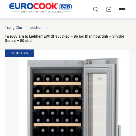
YÊU CẦU BÁO GIÁ TỐT
✕
Trang Chủ
/
Liebherr
/
×
TÌM
NHẤT
Tủ rượu âm tủ Liebherr EWTdf 3553-26 – Bộ lọc than hoạt tính – Vinidor
Series – 80 chai
Chuyên gia liên hệ trong vòng 30 phút — Hoàn toàn
miễn phí
LIEBHERR
HỌ VÀ TÊN
*
SỐ ĐIỆN THOẠI
*
EMAIL
THÀNH PHỐ