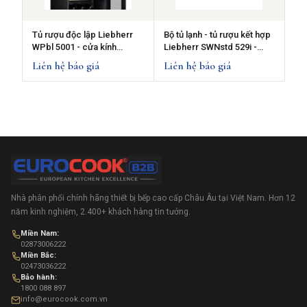
Tủ rượu độc lập Liebherr
Bộ tủ lạnh - tủ rượu kết hợp
WPbl 5001 - cửa kính
Liebherr SWNstd 529i -
chống tia UV - 378L
SRsdd 5230 - 44 chai - Làm
Liên hệ báo giá
Liên hệ báo giá
đá tự động
Nhà phân phối chính hãng thiết bị bếp cao cấp Châu Âu tại Việt Nam. Hơn 12
năm kinh nghiệm, 2.400+ khách hàng tin tưởng.
Miền Nam:
02873006222
Miền Bắc:
02473036222
Bảo hành:
1800 088 897
info@eurocook.com.vn