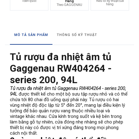
Toàn quốc
Hãng
Nếu lỗi kỹ thuật của
hãng
Theo GAGGENAU
MÔ TẢ SẢN PHẨM
THÔNG SỐ KỸ THUẬT
Tủ rượu đa nhiệt âm tủ
Gaggenau RW404264 -
series 200, 94L
Tủ rượu đa nhiệt âm tủ Gaggenau RW404264 - series 200,
94L
được thiết kế cho một bộ sưu tập rượu nhỏ và có thể
chứa tới 80 chai đồ uống quý phái này. Tủ rượu có hai
vùng nhiệt độ độc lập từ 5° đến 20°, mang lại điều kiện lý
tưởng để bảo quản rượu vang thuộc nhiều loại và
vintage khác nhau. Cửa kính trong suốt và kệ bên trong
làm bằng gỗ tự nhiên, cửa đóng nhẹ nhàng sẽ cho phép
thiết bị này có được vị trí xứng đáng trong mọi phong
cách nội thất.