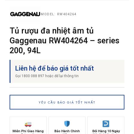
MODEL: RW404264
THƯƠNG HIỆU
Tủ rượu đa nhiệt âm tủ
Gaggenau RW404264 – series
NỘI DUNG YÊU CẦU
200, 94L
Liên hệ để báo giá tốt nhất
Gọi 1800 088 897 hoặc để lại thông tin
→ GỬI YÊU CẦU BÁO GIÁ
YÊU CẦU BÁO GIÁ TỐT NHẤT
Miễn Phí Giao Hàng
Bảo Hành Chính
Đổi Hàng 10 Ngày