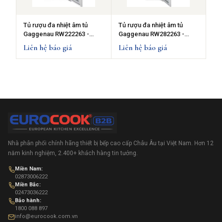
Tủ rượu đa nhiệt âm tủ
Tủ rượu đa nhiệt âm tủ
Gaggenau RW222263 -
Gaggenau RW282263 -
series 200, 159L
series 200, 259L
Liên hệ báo giá
Liên hệ báo giá
Nhà phân phối chính hãng thiết bị bếp cao cấp Châu Âu tại Việt Nam. Hơn 12
năm kinh nghiệm, 2.400+ khách hàng tin tưởng.
Miền Nam:
02873006222
Miền Bắc:
02473036222
Bảo hành:
1800 088 897
info@eurocook.com.vn