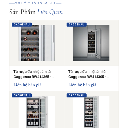
GỢI Ý THÔNG MINH
Sản Phẩm
Liên Quan
GAGGENAU
GAGGENAU
Tủ rượu đa nhiệt âm tủ
Tủ rượu đa nhiệt âm tủ
Gaggenau RW414365 -
Gaggenau RW414305 -
series 400, 272L
series 400, 272L
Liên hệ báo giá
Liên hệ báo giá
GAGGENAU
GAGGENAU