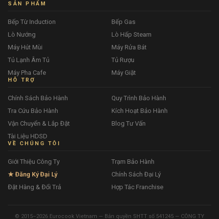
SẢN PHẨM
Bếp Từ Induction
Bếp Gas
Lò Nướng
Lò Hấp Steam
Máy Hút Mùi
Máy Rửa Bát
Tủ Lạnh Âm Tủ
Tủ Rượu
Máy Pha Cafe
Máy Giặt
HỖ TRỢ
Chính Sách Bảo Hành
Quy Trình Bảo Hành
Tra Cứu Bảo Hành
Kích Hoạt Bảo Hành
Vận Chuyển & Lắp Đặt
Blog Tư Vấn
Tài Liệu HDSD
VỀ CHÚNG TÔI
Giới Thiệu Công Ty
Trạm Bảo Hành
★ Đăng Ký Đại Lý
Chính Sách Đại Lý
Đặt Hàng & Đổi Trả
Hợp Tác Franchise
© 2015–2026 Eurocook Vietnam — Bản quyền SHTT số 541245 — CÔNG TY