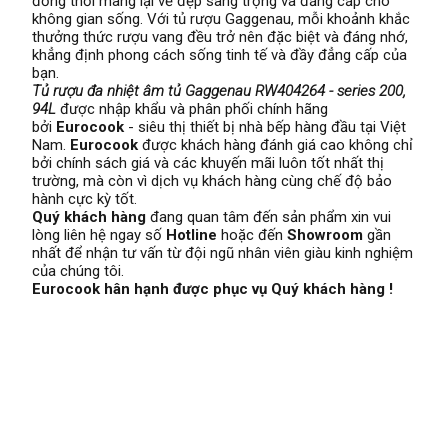
đồng thời mang lại vẻ đẹp sang trọng và đẳng cấp cho
không gian sống. Với tủ rượu Gaggenau, mỗi khoảnh khắc
thưởng thức rượu vang đều trở nên đặc biệt và đáng nhớ,
khẳng định phong cách sống tinh tế và đầy đẳng cấp của
bạn.
Tủ rượu đa nhiệt âm tủ Gaggenau RW404264 - series 200,
94L
được nhập khẩu và phân phối chính hãng
bởi
Eurocook
- siêu thị thiết bị nhà bếp hàng đầu tại Việt
Nam.
Eurocook
được khách hàng đánh giá cao không chỉ
bởi chính sách giá và các khuyến mãi luôn tốt nhất thị
trường, mà còn vì dịch vụ khách hàng cùng chế độ bảo
hành cực kỳ tốt.
Quý khách hàng
đang quan tâm đến sản phẩm xin vui
lòng liên hệ ngay số
Hotline
hoặc đến
Showroom
gần
nhất để nhận tư vấn từ đội ngũ nhân viên giàu kinh nghiệm
của chúng tôi.
Eurocook hân hạnh được phục vụ Quý khách hàng !