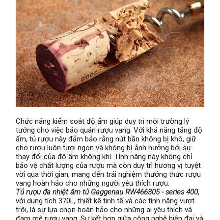
Chức năng kiểm soát độ ẩm giúp duy trì môi trường lý
tưởng cho việc bảo quản rượu vang. Với khả năng tăng độ
ẩm, tủ rượu này đảm bảo rằng nút bần không bị khô, giữ
cho rượu luôn tươi ngon và không bị ảnh hưởng bởi sự
thay đổi của độ ẩm không khí. Tính năng này không chỉ
bảo vệ chất lượng của rượu mà còn duy trì hương vị tuyệt
vời qua thời gian, mang đến trải nghiệm thưởng thức rượu
vang hoàn hảo cho những người yêu thích rượu.
Tủ rượu đa nhiệt âm tủ Gaggenau RW466305 - series 400
,
với dung tích 370L, thiết kế tinh tế và các tính năng vượt
trội, là sự lựa chọn hoàn hảo cho những ai yêu thích và
đam mê rượu vang. Sự kết hợp giữa công nghệ hiện đại và