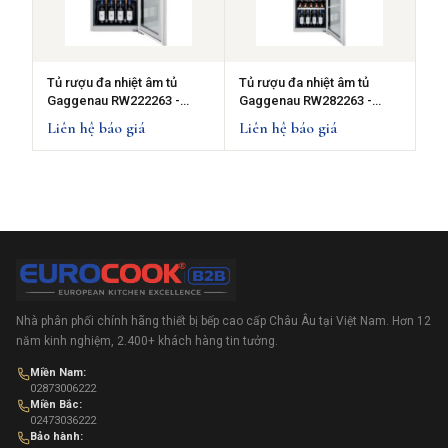
Tủ rượu đa nhiệt âm tủ
Tủ rượu đa nhiệt âm tủ
Gaggenau RW222263 -
Gaggenau RW282263 -
series 200, 159L
series 200, 259L
Liên hệ báo giá
Liên hệ báo giá
Nhà phân phối chính hãng thiết bị bếp cao cấp Châu Âu tại Việt Nam. Hơn 12
năm kinh nghiệm, 2.400+ khách hàng tin tưởng.
Miền Nam:
02873006222
Miền Bắc:
02473036222
Bảo hành: