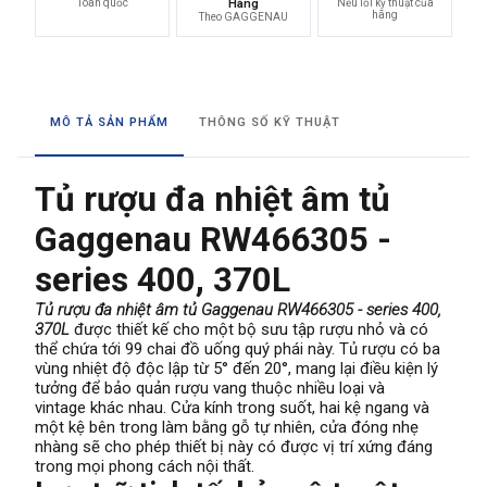
Toàn quốc
Hãng
Nếu lỗi kỹ thuật của
hãng
Theo GAGGENAU
MÔ TẢ SẢN PHẨM
THÔNG SỐ KỸ THUẬT
Tủ rượu đa nhiệt âm tủ
Gaggenau RW466305 -
series 400, 370L
Tủ rượu đa nhiệt âm tủ Gaggenau RW466305 - series 400,
370L
được thiết kế cho một bộ sưu tập rượu nhỏ và có
thể chứa tới 99 chai đồ uống quý phái này. Tủ rượu có ba
vùng nhiệt độ độc lập từ 5° đến 20°, mang lại điều kiện lý
tưởng để bảo quản rượu vang thuộc nhiều loại và
vintage khác nhau. Cửa kính trong suốt, hai kệ ngang và
một kệ bên trong làm bằng gỗ tự nhiên, cửa đóng nhẹ
nhàng sẽ cho phép thiết bị này có được vị trí xứng đáng
trong mọi phong cách nội thất.