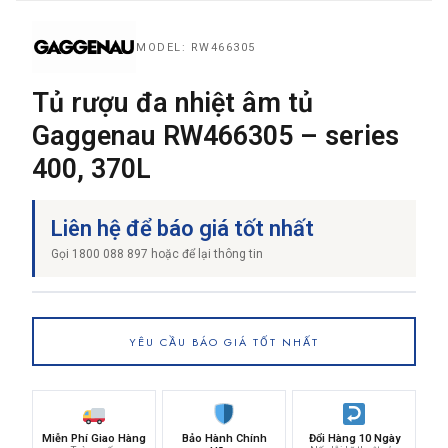
MODEL: RW466305
THƯƠNG HIỆU
Tủ rượu đa nhiệt âm tủ
Gaggenau RW466305 – series
NỘI DUNG YÊU CẦU
400, 370L
Liên hệ để báo giá tốt nhất
Gọi 1800 088 897 hoặc để lại thông tin
→ GỬI YÊU CẦU BÁO GIÁ
YÊU CẦU BÁO GIÁ TỐT NHẤT
Miễn Phí Giao Hàng
Bảo Hành Chính
Đổi Hàng 10 Ngày