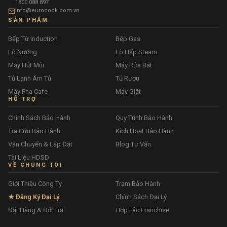
1800 088 897
info@eurocook.com.vn
SẢN PHẨM
Bếp Từ Induction
Bếp Gas
Lò Nướng
Lò Hấp Steam
Máy Hút Mùi
Máy Rửa Bát
Tủ Lạnh Âm Tủ
Tủ Rượu
Máy Pha Cafe
Máy Giặt
HỖ TRỢ
Chính Sách Bảo Hành
Quy Trình Bảo Hành
Tra Cứu Bảo Hành
Kích Hoạt Bảo Hành
Vận Chuyển & Lắp Đặt
Blog Tư Vấn
Tài Liệu HDSD
VỀ CHÚNG TÔI
Giới Thiệu Công Ty
Trạm Bảo Hành
★ Đăng Ký Đại Lý
Chính Sách Đại Lý
Đặt Hàng & Đổi Trả
Hợp Tác Franchise