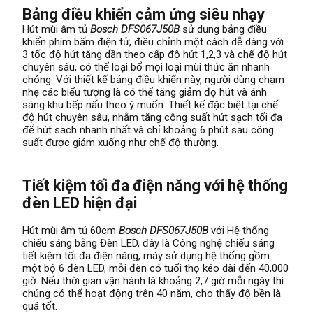
Bảng điều khiển cảm ứng siêu nhạy
Hút mùi âm tủ
Bosch
DFS067J50B
sử dụng bảng điều
khiển phím bấm điện tử, điều chỉnh một cách dễ dàng với
3 tốc độ hút tăng dần theo cấp độ hút 1,2,3 và chế độ hút
chuyên sâu, có thể loại bổ mọi loại mùi thức ăn nhanh
chóng. Với thiết kế bảng điều khiển này, người dùng chạm
nhẹ các biểu tượng là có thể tăng giảm đọ hút và ánh
sáng khu bếp nấu theo ý muốn. Thiết kế đặc biệt tại chế
độ hút chuyên sâu, nhằm tăng công suất hút sạch tối đa
để hút sach nhanh nhất và chỉ khoảng 6 phút sau công
suất được giảm xuống như chế độ thường.
Tiết kiệm tối đa điện năng với hệ thống
đèn LED hiện đại
Hút mùi âm tủ 60cm
Bosch DFS067J50B
với Hệ thống
chiếu sáng bằng Đèn LED, đây là Công nghệ chiếu sáng
tiết kiệm tối đa điện năng, máy sử dụng hệ thống gồm
một bộ 6 đèn LED, mỗi đèn có tuổi thọ kéo dài đến 40,000
giờ. Nếu thời gian vận hành là khoảng 2,7 giờ mỗi ngày thì
chúng có thể hoạt động trên 40 năm, cho thấy độ bền là
quá tốt.