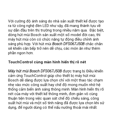
Với cường độ ánh sáng do nhà sản xuất thiết kế được tạo
ra từ công nghệ đèn LED như vậy, đã mang thành tựu về
sự dẫn đầu trên thị trường trong nhiều năm qua. Đặc biệt,
dòng hút mùi Bosch sản xuất một số model đời cao, thì
máy hút mùi còn có chức năng tự động điều chỉnh ánh
sáng phù hợp. Với hút mùi
Bosch DFS067J50B
chắc chắn
sẽ khiến căn bếp trở nên dễ chịu, các món ăn như thêm
phần ngon hơn.
TouchControl cùng màn hình hiển thị rõ nét
Máy hút mùi Bosch
DFS067J50B
được trang bị Điều khiển
cảm ứng TouchControl giúp cho thiết bị máy hút mùi
Bosch dễ dàng được lựa chọn chỉ với một thao tác chạm
nhẹ vào mức công suất hay chế độ mong muốn nhờ hệ
thống cảm biến ánh sáng thông minh. Màn hình hiển thị rõ
nét của máy với thiết kế thông minh, đơn giản vô cùng
thuận tiện trong việc quan sát chế độ chiếu sáng, công
suất hút mùi và một số tính năng đã được lựa chọn khi sử
dụng, để người dùng có thể nấu nướng thoải mái nhất.