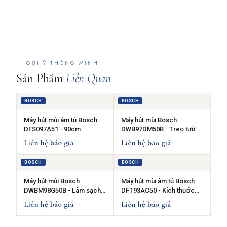
GỢI Ý THÔNG MINH
Sản Phẩm
Liên Quan
BOSCH
BOSCH
Máy hút mùi âm tủ Bosch
Máy hút mùi Bosch
DFS097A51 - 90cm
DWB97DM50B - Treo tường
tiện lợi
Liên hệ báo giá
Liên hệ báo giá
BOSCH
BOSCH
Máy hút mùi Bosch
Máy hút mùi âm tủ Bosch
DWBM98G50B - Làm sạch
DFT93AC50 - Kích thước
mùi hiệu quả
90cm
Liên hệ báo giá
Liên hệ báo giá