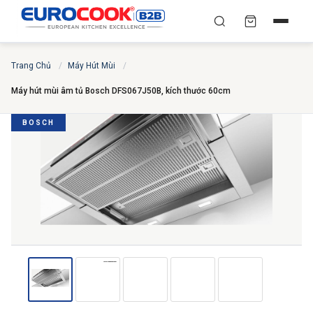
YÊU CẦU BÁO GIÁ TỐT
✕
×
TÌM
Trang Chủ
/
Máy Hút Mùi
/
NHẤT
Máy hút mùi âm tủ Bosch DFS067J50B, kích thước 60cm
Chuyên gia liên hệ trong vòng 30 phút — Hoàn toàn
miễn phí
BOSCH
HỌ VÀ TÊN
*
SỐ ĐIỆN THOẠI
*
EMAIL
THÀNH PHỐ