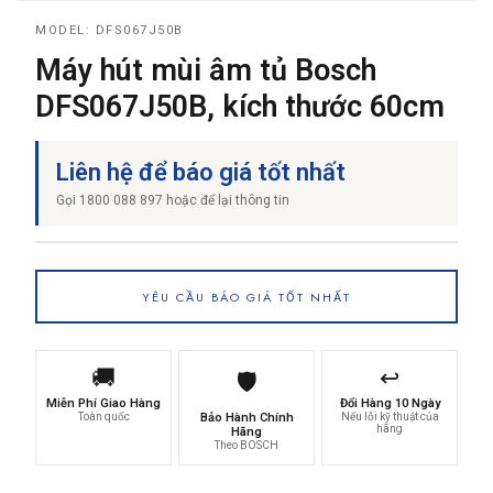
MODEL: DFS067J50B
Máy hút mùi âm tủ Bosch
THƯƠNG HIỆU
DFS067J50B, kích thước 60cm
NỘI DUNG YÊU CẦU
Liên hệ để báo giá tốt nhất
Gọi 1800 088 897 hoặc để lại thông tin
YÊU CẦU BÁO GIÁ TỐT NHẤT
→ GỬI YÊU CẦU BÁO GIÁ
🚚
↩️
🛡️
Miễn Phí Giao Hàng
Đổi Hàng 10 Ngày
Toàn quốc
Bảo Hành Chính
Nếu lỗi kỹ thuật của
hãng
Hãng
Theo BOSCH