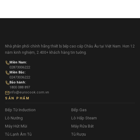
Nhà phân phối chính hãng thiết bị bếp cao cấp Châu Âu tại Việt Nam. Hơn 12
năm kinh nghiệm, 2.400+ khách hàng tin tưởng.
Miền Nam:
02873006222
Miền Bắc:
02473036222
Bảo hành:
1800 088 897
info@eurocook.com.vn
SẢN PHẨM
Bếp Từ Induction
Bếp Gas
Lò Nướng
Lò Hấp Steam
Máy Hút Mùi
Máy Rửa Bát
Tủ Lạnh Âm Tủ
Tủ Rượu