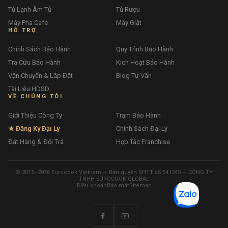
Tủ Lạnh Âm Tủ
Tủ Rượu
Máy Pha Cafe
Máy Giặt
HỖ TRỢ
Chính Sách Bảo Hành
Quy Trình Bảo Hành
Tra Cứu Bảo Hành
Kích Hoạt Bảo Hành
Vận Chuyển & Lắp Đặt
Blog Tư Vấn
Tài Liệu HDSD
VỀ CHÚNG TÔI
Giới Thiệu Công Ty
Trạm Bảo Hành
★ Đăng Ký Đại Lý
Chính Sách Đại Lý
Đặt Hàng & Đổi Trả
Hợp Tác Franchise
© 2015–2026 Eurocook Vietnam — Bản quyền SHTT số 541245 — CÔNG TY
TNHH EUROCOOK GLOBAL
Điều khoản
Bảo mật
Sitemap