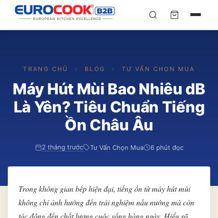
YÊU CẦU BÁO GIÁ TỐT
✕
×
TÌM
NHẤT
TRANG CHỦ
›
BLOG
›
TƯ VẤN CHỌN MUA
Chuyên gia liên hệ trong vòng 30 phút — Hoàn toàn
miễn phí
Máy Hút Mùi Bao Nhiêu dB
HỌ VÀ TÊN
*
Là Yên? Tiêu Chuẩn Tiếng
Ồn Châu Âu
SỐ ĐIỆN THOẠI
*
2 tháng trước
Tư Vấn Chọn Mua
6 phút đọc
EMAIL
Trong không gian bếp hiện đại, tiếng ồn từ máy hút mùi
không chỉ ảnh hưởng đến trải nghiệm nấu nướng mà còn
THÀNH PHỐ
tác động đến chất lượng cuộc sống hàng ngày. Hiểu rõ