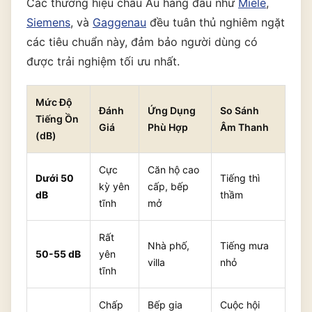
Các thương hiệu châu Âu hàng đầu như
Miele
,
Siemens
, và
Gaggenau
đều tuân thủ nghiêm ngặt
các tiêu chuẩn này, đảm bảo người dùng có
được trải nghiệm tối ưu nhất.
Mức Độ
Đánh
Ứng Dụng
So Sánh
Tiếng Ồn
Giá
Phù Hợp
Âm Thanh
(dB)
Cực
Căn hộ cao
Dưới 50
Tiếng thì
kỳ yên
cấp, bếp
dB
thầm
tĩnh
mở
Rất
Nhà phố,
Tiếng mưa
50-55 dB
yên
villa
nhỏ
tĩnh
Chấp
Bếp gia
Cuộc hội