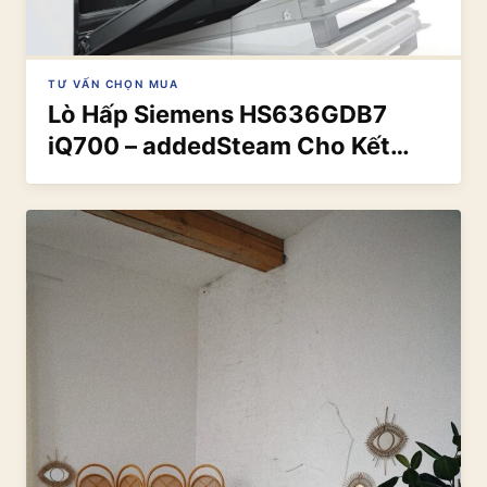
TƯ VẤN CHỌN MUA
Lò Hấp Siemens HS636GDB7
iQ700 – addedSteam Cho Kết
Quả Hoàn Hảo