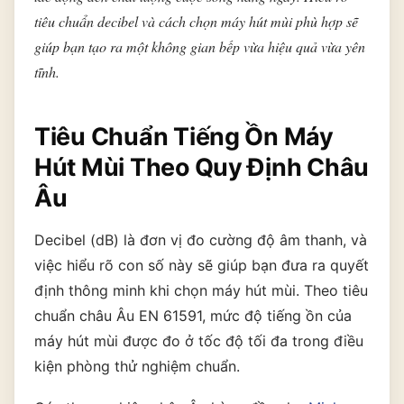
tiêu chuẩn decibel và cách chọn máy hút mùi phù hợp sẽ
giúp bạn tạo ra một không gian bếp vừa hiệu quả vừa yên
THƯƠNG HIỆU
tĩnh.
Tiêu Chuẩn Tiếng Ồn Máy
NỘI DUNG YÊU CẦU
Hút Mùi Theo Quy Định Châu
Âu
Decibel (dB) là đơn vị đo cường độ âm thanh, và
→ GỬI YÊU CẦU BÁO GIÁ
việc hiểu rõ con số này sẽ giúp bạn đưa ra quyết
định thông minh khi chọn máy hút mùi. Theo tiêu
chuẩn châu Âu EN 61591, mức độ tiếng ồn của
máy hút mùi được đo ở tốc độ tối đa trong điều
kiện phòng thử nghiệm chuẩn.