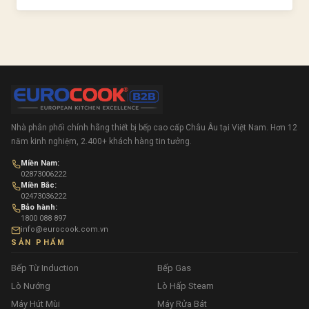
Duy Nhất
Nhà phân phối chính hãng thiết bị bếp cao cấp Châu Âu tại Việt Nam. Hơn 12
năm kinh nghiệm, 2.400+ khách hàng tin tưởng.
Miền Nam:
02873006222
Miền Bắc:
02473036222
Bảo hành:
1800 088 897
info@eurocook.com.vn
SẢN PHẨM
Bếp Từ Induction
Bếp Gas
Lò Nướng
Lò Hấp Steam
Máy Hút Mùi
Máy Rửa Bát