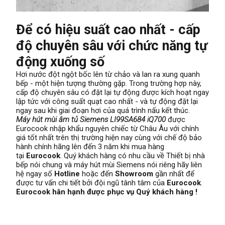
Để có hiệu suất cao nhất - cấp
độ chuyên sâu với chức năng tự
động xuống số
Hơi nước đột ngột bốc lên từ chảo và lan ra xung quanh
bếp - một hiện tượng thường gặp. Trong trường hợp này,
cấp độ chuyên sâu có đặt lại tự động được kích hoạt ngay
lập tức với công suất quạt cao nhất - và tự động đặt lại
ngay sau khi giai đoạn hơi của quá trình nấu kết thúc.
Máy hút mùi âm tủ Siemens LI99SA684 iQ700
được
Eurocook nhập khẩu nguyên chiếc từ Châu Âu với chính
giá tốt nhất trên thị trường hiện nay cùng với chế độ bảo
hành chính hãng lên đến 3 năm khi mua hàng
tại
Eurocook
. Quý khách hàng có nhu cầu về Thiết bị nhà
bếp nói chung và máy hút mùi Siemens nói riêng hãy liên
hệ ngay số
Hotline
hoặc đến
Showroom
gần nhất để
được tư vấn chi tiết bởi đội ngũ tânh tâm của
Eurocook
.
Eurocook hân hạnh được phục vụ Quý khách hàng !