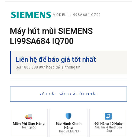
MODEL: LI99SA684IQ700
THƯƠNG HIỆU
Máy hút mùi SIEMENS
LI99SA684 IQ700
NỘI DUNG YÊU CẦU
Liên hệ để báo giá tốt nhất
Gọi 1800 088 897 hoặc để lại thông tin
→ GỬI YÊU CẦU BÁO GIÁ
YÊU CẦU BÁO GIÁ TỐT NHẤT
Miễn Phí Giao Hàng
Bảo Hành Chính
Đổi Hàng 10 Ngày
Toàn quốc
Hãng
Nếu lỗi kỹ thuật của
hãng
Theo SIEMENS