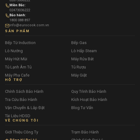
02873006222
Miền Bắc:
02473036222
Bảo hành:
1800 088 897
info@eurocook.com.vn
SẢN PHẨM
Bếp Từ Induction
Bếp Gas
Lò Nướng
Lò Hấp Steam
Máy Hút Mùi
Máy Rửa Bát
Tủ Lạnh Âm Tủ
Tủ Rượu
Máy Pha Cafe
Máy Giặt
HỖ TRỢ
Chính Sách Bảo Hành
Quy Trình Bảo Hành
Tra Cứu Bảo Hành
Kích Hoạt Bảo Hành
Vận Chuyển & Lắp Đặt
Blog Tư Vấn
Tài Liệu HDSD
VỀ CHÚNG TÔI
Giới Thiệu Công Ty
Trạm Bảo Hành