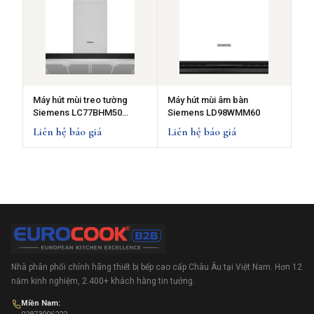
Máy hút mùi treo tường
Máy hút mùi âm bàn
Siemens LC77BHM50
Siemens LD98WMM60
iQ300
Liên hệ báo giá
Liên hệ báo giá
Nhà phân phối chính hãng thiết bị bếp cao cấp Châu Âu tại Việt Nam. Hơn 12
năm kinh nghiệm, 2.400+ khách hàng tin tưởng.
Miền Nam: