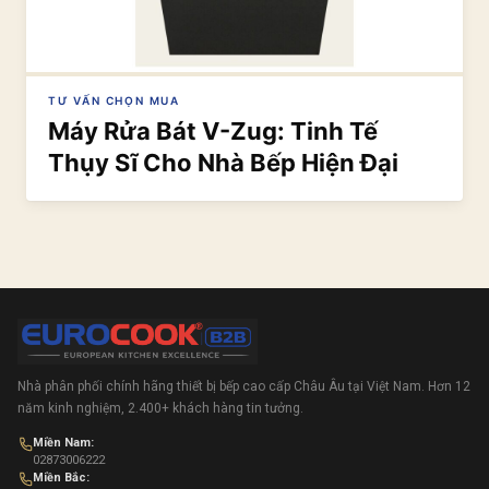
TƯ VẤN CHỌN MUA
Máy Rửa Bát V-Zug: Tinh Tế
Thụy Sĩ Cho Nhà Bếp Hiện Đại
Nhà phân phối chính hãng thiết bị bếp cao cấp Châu Âu tại Việt Nam. Hơn 12
năm kinh nghiệm, 2.400+ khách hàng tin tưởng.
Miền Nam:
02873006222
Miền Bắc: