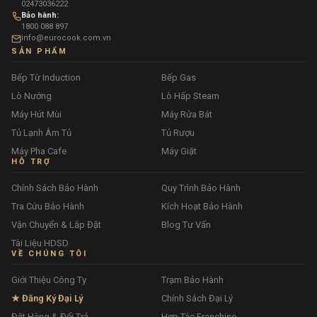
02473036222
Bảo hành:
1800 088 897
info@eurocook.com.vn
SẢN PHẨM
Bếp Từ Induction
Bếp Gas
Lò Nướng
Lò Hấp Steam
Máy Hút Mùi
Máy Rửa Bát
Tủ Lạnh Âm Tủ
Tủ Rượu
Máy Pha Cafe
Máy Giặt
HỖ TRỢ
Chính Sách Bảo Hành
Quy Trình Bảo Hành
Tra Cứu Bảo Hành
Kích Hoạt Bảo Hành
Vận Chuyển & Lắp Đặt
Blog Tư Vấn
Tài Liệu HDSD
VỀ CHÚNG TÔI
Giới Thiệu Công Ty
Trạm Bảo Hành
★ Đăng Ký Đại Lý
Chính Sách Đại Lý
Đặt Hàng & Đổi Trả
Hợp Tác Franchise