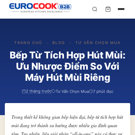
YÊU CẦU BÁO GIÁ TỐT
✕
×
TÌM
NHẤT
TRANG CHỦ
›
BLOG
›
TƯ VẤN CHỌN MUA
Chuyên gia liên hệ trong vòng 30 phút — Hoàn toàn
miễn phí
Bếp Từ Tích Hợp Hút Mùi:
HỌ VÀ TÊN
*
Ưu Nhược Điểm So Với
Máy Hút Mùi Riêng
SỐ ĐIỆN THOẠI
*
2 tháng trước
Tư Vấn Chọn Mua
7 phút đọc
EMAIL
Trong thiết kế không gian bếp hiện đại, bếp từ tích hợp hút
mùi đang trở thành xu hướng được nhiều gia đình quan
THÀNH PHỐ
tâm. Tuy nhiên, liệu giải pháp “all-in-one” này có thực sự