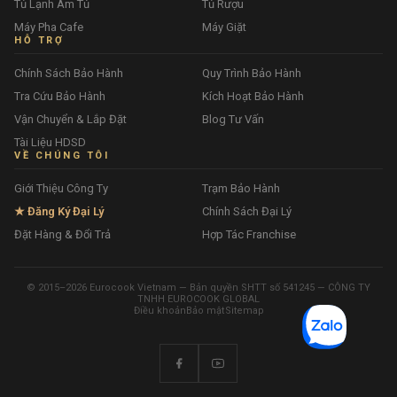
Tủ Lạnh Âm Tủ
Tủ Rượu
Máy Pha Cafe
Máy Giặt
HỖ TRỢ
Chính Sách Bảo Hành
Quy Trình Bảo Hành
Tra Cứu Bảo Hành
Kích Hoạt Bảo Hành
Vận Chuyển & Lắp Đặt
Blog Tư Vấn
Tài Liệu HDSD
VỀ CHÚNG TÔI
Giới Thiệu Công Ty
Trạm Bảo Hành
★ Đăng Ký Đại Lý
Chính Sách Đại Lý
Đặt Hàng & Đổi Trả
Hợp Tác Franchise
© 2015–2026 Eurocook Vietnam — Bản quyền SHTT số 541245 — CÔNG TY
TNHH EUROCOOK GLOBAL
Điều khoản
Bảo mật
Sitemap