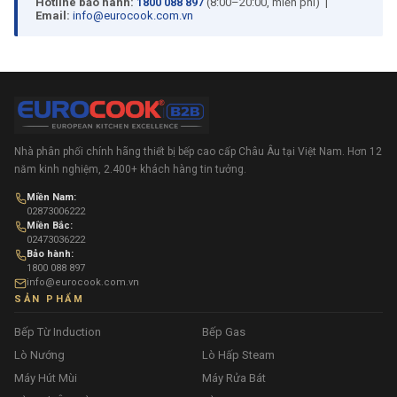
Hotline bảo hành:
1800 088 897
(8:00–20:00, miễn phí) |
Email:
info@eurocook.com.vn
Nhà phân phối chính hãng thiết bị bếp cao cấp Châu Âu tại Việt Nam. Hơn 12
năm kinh nghiệm, 2.400+ khách hàng tin tưởng.
Miền Nam:
02873006222
Miền Bắc:
02473036222
Bảo hành:
1800 088 897
info@eurocook.com.vn
SẢN PHẨM
Bếp Từ Induction
Bếp Gas
Lò Nướng
Lò Hấp Steam
Máy Hút Mùi
Máy Rửa Bát