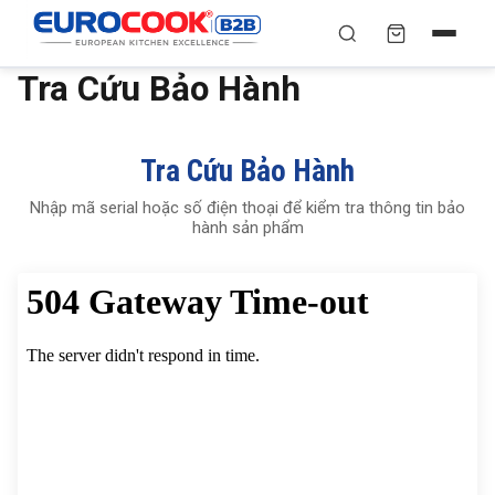
Tra Cứu Bảo Hành
YÊU CẦU BÁO GIÁ TỐT
✕
×
TÌM
NHẤT
Chuyên gia liên hệ trong vòng 30 phút — Hoàn toàn
Tra Cứu Bảo Hành
miễn phí
Nhập mã serial hoặc số điện thoại để kiểm tra thông tin bảo
HỌ VÀ TÊN
*
hành sản phẩm
SỐ ĐIỆN THOẠI
*
EMAIL
THÀNH PHỐ