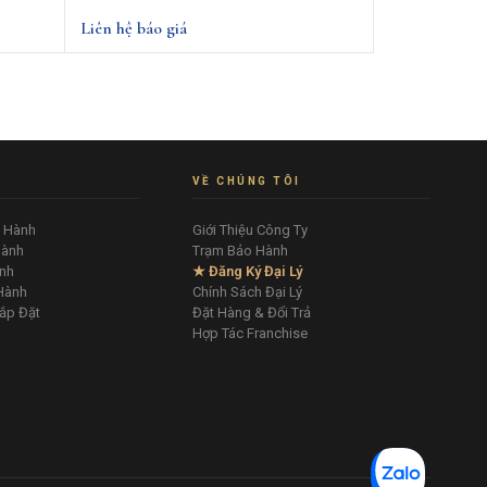
Liên hệ báo giá
VỀ CHÚNG TÔI
o Hành
Giới Thiệu Công Ty
Hành
Trạm Bảo Hành
nh
★ Đăng Ký Đại Lý
Hành
Chính Sách Đại Lý
ắp Đặt
Đặt Hàng & Đổi Trả
Hợp Tác Franchise