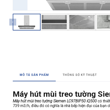
→ GỬI YÊU CẦU BÁO GIÁ
MÔ TẢ SẢN PHẨM
THÔNG SỐ KỸ THUẬT
Máy hút mùi treo tường S
Máy hút mùi treo tường Siemen LC97BIP50 iQ500
có thiế
739 m3/h, điều đó có nghĩa là nhà bếp hiện đại của bạn c