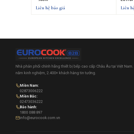
Liên hệ báo giá
Liên h
Nhà phân phối chính hãng thiết bị bếp cao cấp Châu Âu tại Việt Nam.
năm kinh nghiệm, 2.400+ khách hàng tin tưởng.
Miền Nam:
02873006222
Miền Bắc:
02473036222
Bảo hành:
1800 088 897
info@eurocook.com.vn