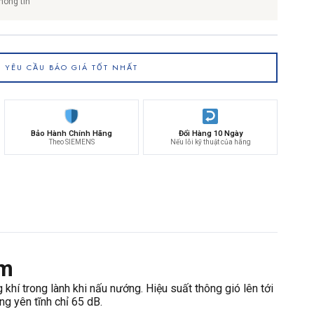
hông tin
YÊU CẦU BÁO GIÁ TỐT NHẤT
Bảo Hành Chính Hãng
Đổi Hàng 10 Ngày
Theo SIEMENS
Nếu lỗi kỹ thuật của hãng
cm
hí trong lành khi nấu nướng. Hiệu suất thông gió lên tới
g yên tĩnh chỉ 65 dB.