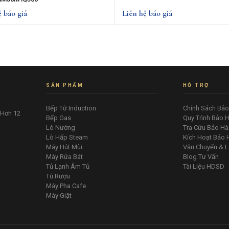
ệ báo giá
Liên hệ báo giá
SẢN PHẨM
HỖ TRỢ
Bếp Từ Induction
Chính Sách Bả
 Hơn 12
Bếp Gas
Quy Trình Bảo 
Lò Nướng
Tra Cứu Bảo Hà
Lò Hấp Steam
Kích Hoạt Bảo 
Máy Hút Mùi
Vận Chuyển & L
Máy Rửa Bát
Blog Tư Vấn
Tủ Lạnh Âm Tủ
Tài Liệu HDSD
Tủ Rượu
Máy Pha Cafe
Máy Giặt