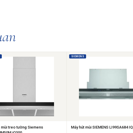
uan
SIEMENS
 mùi treo tường Siemens
Máy hút mùi SIEMENS LI99SA684 IQ
M50M iQ300