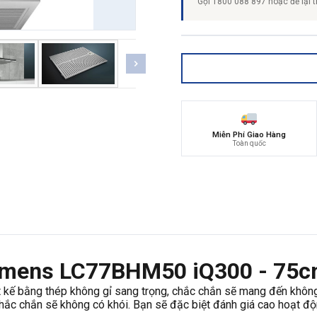
Gọi 1800 088 897 hoặc để lại t
Miễn Phí Giao Hàng
Toàn quốc
iemens LC77BHM50 iQ300 - 75
t kế bằng thép không gỉ sang trọng, chắc chắn sẽ mang đến không k
hắc chắn sẽ không có khói. Bạn sẽ đặc biệt đánh giá cao hoạt độn