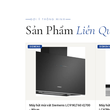
GỢI Ý THÔNG MINH
Sản Phẩm
Liên Q
SIEMENS
SIEMENS
Máy hút mùi vát Siemens LC91KLT60 iQ700
Máy hút
- 90cm
LC97BH