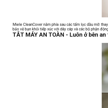
Miele CleanCover nằm phía sau các tấm lọc dầu mỡ: thay v
bảo vệ bạn khỏi tiếp xúc với dây cáp và các bộ phận động
TẮT MÁY AN TOÀN - Luôn ở bên an 