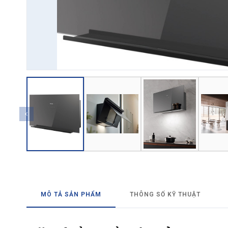
→ GỬI YÊU CẦU BÁO GIÁ
MÔ TẢ SẢN PHẨM
THÔNG SỐ KỸ THUẬT