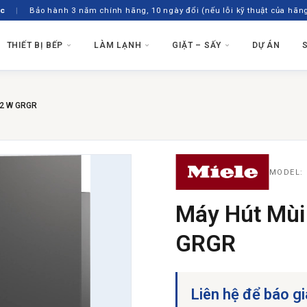
ốc
|
Bảo hành 3 năm chính hãng, 10 ngày đổi (nếu lỗi kỹ thuật của hãn
THIẾT BỊ BẾP
LÀM LẠNH
GIẶT – SẤY
DỰ ÁN
MÁY HÚT MÙI
Ý
TƯ VẤN CHỌ
MÁY RỬA BÁT
92 W GRGR
Smeg
Hút Mùi Âm Tủ
Theo ngân s
Máy Rửa Bát
Hút Mùi Áp Tường
Theo không 
Máy Rửa Bát 
Hút Mùi Đảo
→ Đặt lịch 
Máy Rửa Bát
MODEL:
Máy Hút Mùi
GRGR
Liên hệ để báo gi