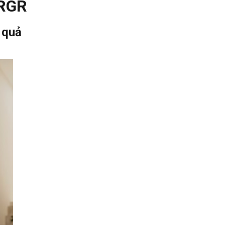
GRGR
 quả