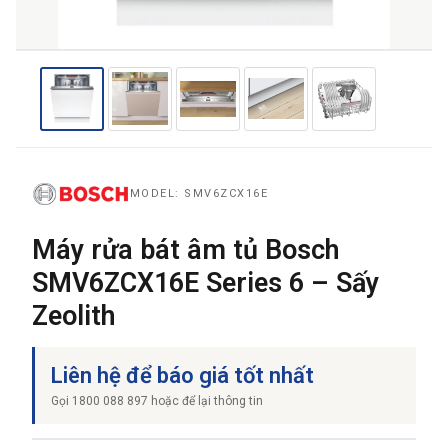
THƯƠNG HIỆU
NỘI DUNG YÊU CẦU
MODEL: SMV6ZCX16E
Máy rửa bát âm tủ Bosch
SMV6ZCX16E Series 6 – Sấy
→ GỬI YÊU CẦU BÁO GIÁ
Zeolith
Liên hệ để báo giá tốt nhất
Gọi 1800 088 897 hoặc để lại thông tin