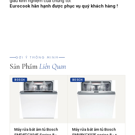
giàu kinh nghiệm của chúng tôi.
Eurocook hân hạnh được phục vụ quý khách hàng !
GỢI Ý THÔNG MINH
Sản Phẩm
Liên Quan
BOSCH
BOSCH
Máy rửa bát âm tủ Bosch
Máy rửa bát âm tủ Bosch
SMD8TCX04E Series 8 -
SMV8YCX02E series 8 - sấy