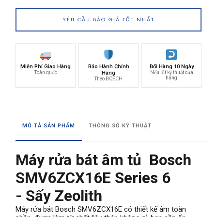
YÊU CẦU BÁO GIÁ TỐT NHẤT
Miễn Phí Giao Hàng
Bảo Hành Chính
Đổi Hàng 10 Ngày
Toàn quốc
Hãng
Nếu lỗi kỹ thuật của
hãng
Theo BOSCH
MÔ TẢ SẢN PHẨM
THÔNG SỐ KỸ THUẬT
Máy rửa bát âm tủ Bosch
SMV6ZCX16E Series 6
- Sấy Zeolith
Máy rửa bát Bosch SMV6ZCX16E có thiết kế âm toàn