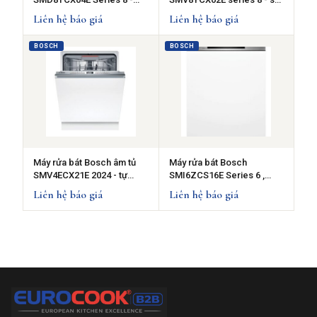
Diệt khuẩn - Sấy Zeolith
Zeolith
Liên hệ báo giá
Liên hệ báo giá
BOSCH
BOSCH
Máy rửa bát Bosch âm tủ
Máy rửa bát Bosch
SMV4ECX21E 2024 - tự
SMI6ZCS16E Series 6 ,
động mở cửa, rửa nửa tải
Zeolith Bán âm
Liên hệ báo giá
Liên hệ báo giá