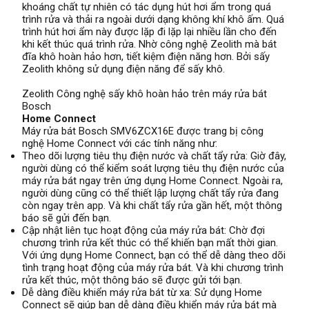
khoáng chất tự nhiên có tác dụng hút hơi ẩm trong quá
trình rửa và thải ra ngoài dưới dạng không khí khô ấm. Quá
trình hút hơi ẩm này được lặp đi lặp lại nhiều lần cho đến
khi kết thúc quá trình rửa. Nhờ công nghệ Zeolith mà bát
đĩa khô hoàn hảo hơn, tiết kiệm điện năng hơn. Bởi sấy
Zeolith không sử dụng điện năng để sấy khô.
Zeolith Công nghệ sấy khô hoàn hảo trên máy rửa bát
Bosch
Home Connect
Máy rửa bát Bosch SMV6ZCX16E được trang bị công
nghệ Home Connect với các tính năng như:
Theo dõi lượng tiêu thụ điện nước và chất tẩy rửa: Giờ đây,
người dùng có thể kiểm soát lượng tiêu thụ điện nước của
máy rửa bát ngay trên ứng dụng Home Connect. Ngoài ra,
người dùng cũng có thể thiết lập lượng chất tẩy rửa đang
còn ngay trên app. Và khi chất tẩy rửa gần hết, một thông
báo sẽ gửi đến bạn.
Cập nhật liên tục hoạt động của máy rửa bát: Chờ đợi
chương trình rửa kết thúc có thể khiến bạn mất thời gian.
Với ứng dụng Home Connect, bạn có thể dễ dàng theo dõi
tình trạng hoạt động của máy rửa bát. Và khi chương trình
rửa kết thúc, một thông báo sẽ được gửi tới bạn.
Dễ dàng điều khiển máy rửa bát từ xa: Sử dụng Home
Connect sẽ giúp bạn dễ dàng điều khiển máy rửa bát mà