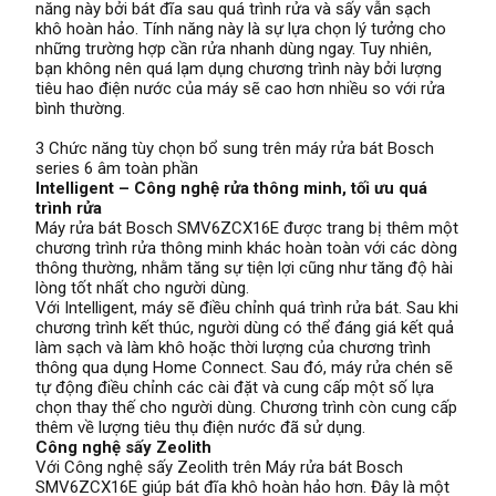
năng này bởi bát đĩa sau quá trình rửa và sấy vẫn sạch
khô hoàn hảo. Tính năng này là sự lựa chọn lý tưởng cho
những trường hợp cần rửa nhanh dùng ngay. Tuy nhiên,
bạn không nên quá lạm dụng chương trình này bởi lượng
tiêu hao điện nước của máy sẽ cao hơn nhiều so với rửa
bình thường.
3 Chức năng tùy chọn bổ sung trên máy rửa bát Bosch
series 6 âm toàn phần
Intelligent – Công nghệ rửa thông minh, tối ưu quá
trình rửa
Máy rửa bát Bosch SMV6ZCX16E được trang bị thêm một
chương trình rửa thông minh khác hoàn toàn với các dòng
thông thường, nhằm tăng sự tiện lợi cũng như tăng độ hài
lòng tốt nhất cho người dùng.
Với Intelligent, máy sẽ điều chỉnh quá trình rửa bát. Sau khi
chương trình kết thúc, người dùng có thể đáng giá kết quả
làm sạch và làm khô hoặc thời lượng của chương trình
thông qua dụng Home Connect. Sau đó, máy rửa chén sẽ
tự động điều chỉnh các cài đặt và cung cấp một số lựa
chọn thay thế cho người dùng. Chương trình còn cung cấp
thêm về lượng tiêu thụ điện nước đã sử dụng.
Công nghệ sấy Zeolith
Với Công nghệ sấy Zeolith trên Máy rửa bát Bosch
SMV6ZCX16E giúp bát đĩa khô hoàn hảo hơn. Đây là một