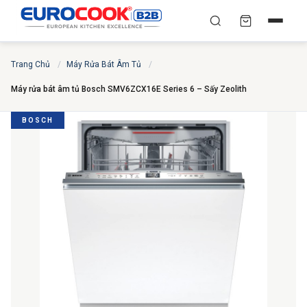
YÊU CẦU BÁO GIÁ TỐT
✕
×
TÌM
Trang Chủ
/
Máy Rửa Bát Âm Tủ
/
NHẤT
Máy rửa bát âm tủ Bosch SMV6ZCX16E Series 6 – Sấy Zeolith
Chuyên gia liên hệ trong vòng 30 phút — Hoàn toàn
miễn phí
BOSCH
HỌ VÀ TÊN
*
SỐ ĐIỆN THOẠI
*
EMAIL
THÀNH PHỐ