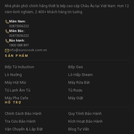
Nhà phân phối chính hãng thiết bị bếp cao cấp Châu Âu tại Việt Nam. Hơn 12
năm kinh nghiệm, 2.400+ khách hàng tin tưởng.
Miền Nam:
02873006222
Miền Bắc:
02473036222
Bảo hành:
1800 088 897
info@eurocook.com.vn
SẢN PHẨM
Bếp Từ Induction
Bếp Gas
Lò Nướng
Lò Hấp Steam
Máy Hút Mùi
Máy Rửa Bát
Tủ Lạnh Âm Tủ
Tủ Rượu
Máy Pha Cafe
Máy Giặt
HỖ TRỢ
Chính Sách Bảo Hành
Quy Trình Bảo Hành
Tra Cứu Bảo Hành
Kích Hoạt Bảo Hành
Vận Chuyển & Lắp Đặt
Blog Tư Vấn