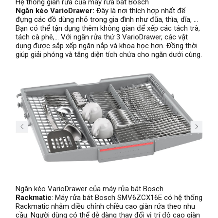
Hệ thống giàn rửa của máy rửa bát Bosch
Ngăn kéo VarioDrawer:
Đây là nơi thích hợp nhất để
đựng các đồ dùng nhỏ trong gia đình như đũa, thìa, dĩa, …
Bạn có thể tận dụng thêm không gian để xếp các tách trà,
tách cà phê,… Với ngăn rửa thứ 3 VarioDrawer, các vật
dụng được sắp xếp ngăn nắp và khoa học hơn. Đồng thời
giúp giải phóng và tăng diện tích chứa cho ngăn dưới cùng.
Ngăn kéo VarioDrawer của máy rửa bát Bosch
Rackmatic
: Máy rửa bát Bosch SMV6ZCX16E có hệ thống
Rackmatic nhằm điều chỉnh chiều cao giàn rửa theo nhu
cầu. Người dùng có thể dễ dàng thay đổi vị trí độ cao giàn