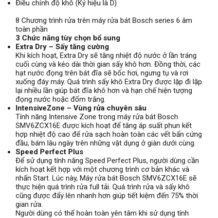
Điều chỉnh độ khô (Ký hiệu là D)
8 Chương trình rửa trên máy rửa bát Bosch series 6 âm
toàn phần
3 Chức năng tùy chọn bổ sung
Extra Dry – Sấy tăng cường
Khi kích hoạt, Extra Dry sẽ tăng nhiệt độ nước ở lần tráng
cuối cùng và kéo dài thời gian sấy khô hơn. Đồng thời, các
hạt nước đọng trên bát đĩa sẽ bốc hơi, ngưng tụ và rơi
xuống đáy máy. Quá trình sấy khô Extra Dry được lặp đi lặp
lại nhiều lần giúp bát đĩa khô hơn và hạn chế hiện tượng
đọng nước hoặc đốm trắng.
IntensiveZone – Vùng rửa chuyên sâu
Tính năng Intensive Zone trong máy rửa bát Bosch
SMV6ZCX16E được kích hoạt để tăng áp suất phun kết
hợp nhiệt độ cao để rửa sạch hoàn toàn các vết bẩn cứng
đầu, bám lâu ngày trên những vật dụng ở giàn dưới cùng.
Speed Perfect Plus
Để sử dụng tính năng Speed Perfect Plus, người dùng cần
kích hoạt kết hợp với một chương trình cơ bản khác và
nhấn Start. Lúc này, Máy rửa bát Bosch SMV6ZCX16E sẽ
thực hiện quá trình rửa full tải. Quá trình rửa và sấy khô
cũng được đẩy lên nhanh hơn giúp tiết kiệm đến 75% thời
gian rửa.
Người dùng có thể hoàn toàn yên tâm khi sử dụng tính