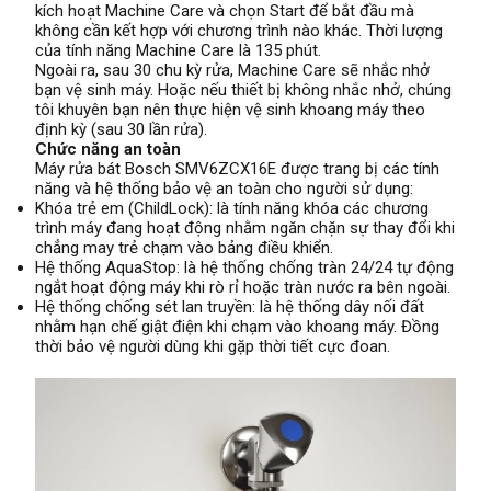
kích hoạt Machine Care và chọn Start để bắt đầu mà
không cần kết hợp với chương trình nào khác. Thời lượng
của tính năng Machine Care là 135 phút.
Ngoài ra, sau 30 chu kỳ rửa, Machine Care sẽ nhắc nhở
bạn vệ sinh máy. Hoặc nếu thiết bị không nhắc nhở, chúng
tôi khuyên bạn nên thực hiện vệ sinh khoang máy theo
định kỳ (sau 30 lần rửa).
Chức năng an toàn
Máy rửa bát Bosch SMV6ZCX16E được trang bị các tính
năng và hệ thống bảo vệ an toàn cho người sử dụng:
Khóa trẻ em (ChildLock): là tính năng khóa các chương
trình máy đang hoạt động nhằm ngăn chặn sự thay đổi khi
chẳng may trẻ chạm vào bảng điều khiển.
Hệ thống AquaStop: là hệ thống chống tràn 24/24 tự động
ngắt hoạt động máy khi rò rỉ hoặc tràn nước ra bên ngoài.
Hệ thống chống sét lan truyền: là hệ thống dây nối đất
nhằm hạn chế giật điện khi chạm vào khoang máy. Đồng
thời bảo vệ người dùng khi gặp thời tiết cực đoan.