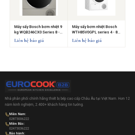
Máy sấy Bosch bơm nhiệt 9
Máy sấy bơm nhiệt Bosch
kg WQB246CX0 Series 8 -
WTH85V0GPL series 4 - 8
inox, 2024
kg
Liên hệ báo giá
Liên hệ báo giá
Nhà phân phối chính hãng thiết bị bếp cao cấp Châu Âu tại Việt Nam. Hơn 12
năm kinh nghiệm, 2.400+ khách hàng tin tưởng.
Miền Nam:
02873006222
Miền Bắc:
02473036222
Bảo hành: