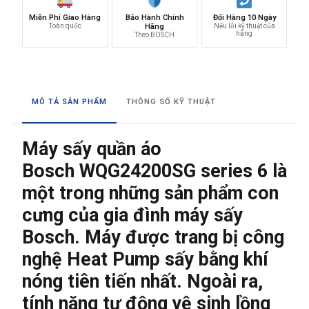
Miễn Phí Giao Hàng
Bảo Hành Chính
Đổi Hàng 10 Ngày
Toàn quốc
Hãng
Nếu lỗi kỹ thuật của
hãng
Theo BOSCH
MÔ TẢ SẢN PHẨM
THÔNG SỐ KỸ THUẬT
Máy sấy quần áo
Bosch WQG24200SG series 6 là
một trong những sản phẩm con
cưng của gia đình
máy sấy
Bosch
. Máy được trang bị công
nghệ Heat Pump sấy bằng khí
nóng tiên tiến nhất. Ngoài ra,
tính năng tự động vệ sinh lồng