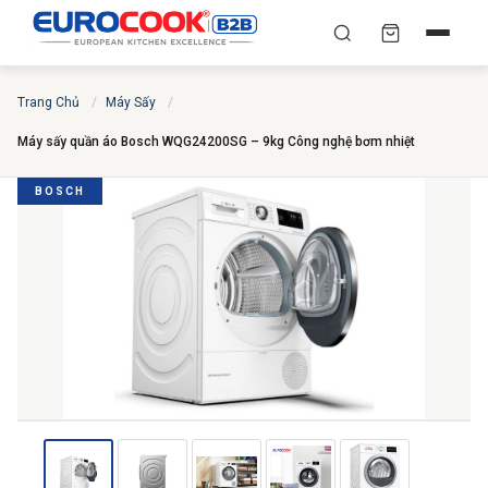
YÊU CẦU BÁO GIÁ TỐT
✕
×
TÌM
Trang Chủ
/
Máy Sấy
/
NHẤT
Máy sấy quần áo Bosch WQG24200SG – 9kg Công nghệ bơm nhiệt
Chuyên gia liên hệ trong vòng 30 phút — Hoàn toàn
miễn phí
BOSCH
HỌ VÀ TÊN
*
SỐ ĐIỆN THOẠI
*
EMAIL
THÀNH PHỐ