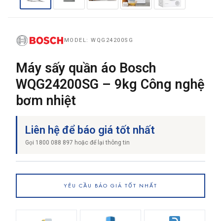
THƯƠNG HIỆU
MODEL: WQG24200SG
Máy sấy quần áo Bosch
NỘI DUNG YÊU CẦU
WQG24200SG – 9kg Công nghệ
bơm nhiệt
Liên hệ để báo giá tốt nhất
→ GỬI YÊU CẦU BÁO GIÁ
Gọi 1800 088 897 hoặc để lại thông tin
YÊU CẦU BÁO GIÁ TỐT NHẤT