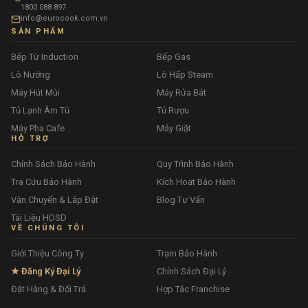
1800 088 897
info@eurocook.com.vn
SẢN PHẨM
Bếp Từ Induction
Bếp Gas
Lò Nướng
Lò Hấp Steam
Máy Hút Mùi
Máy Rửa Bát
Tủ Lạnh Âm Tủ
Tủ Rượu
Máy Pha Cafe
Máy Giặt
HỖ TRỢ
Chính Sách Bảo Hành
Quy Trình Bảo Hành
Tra Cứu Bảo Hành
Kích Hoạt Bảo Hành
Vận Chuyển & Lắp Đặt
Blog Tư Vấn
Tài Liệu HDSD
VỀ CHÚNG TÔI
Giới Thiệu Công Ty
Trạm Bảo Hành
★ Đăng Ký Đại Lý
Chính Sách Đại Lý
Đặt Hàng & Đổi Trả
Hợp Tác Franchise