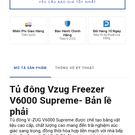
YÊU CẦU BÁO GIÁ TỐT NHẤT
Miễn Phí Giao Hàng
Bảo Hành Chính
Đổi Hàng 10 Ngày
Toàn quốc
Hãng
Nếu lỗi kỹ thuật của
hãng
Theo V-ZUG
MÔ TẢ SẢN PHẨM
THÔNG SỐ KỸ THUẬT
Tủ đông Vzug Freezer
V6000 Supreme- Bản lề
phải
Tủ đông V-ZUG V6000 Supreme được chế tạo bằng vật
liệu cao cấp, chất lượng cao mang đến trải nghiệm xúc
giác sang trọng, đồng thời hòa hợp liền mạch với nhà bếp