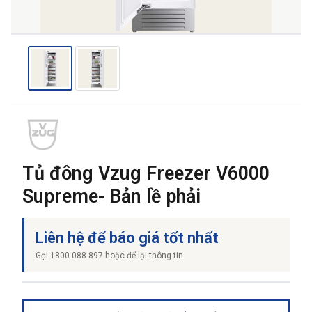
THƯƠNG HIỆU
NỘI DUNG YÊU CẦU
Tủ đông Vzug Freezer V6000
Supreme- Bản lề phải
→ GỬI YÊU CẦU BÁO GIÁ
Liên hệ để báo giá tốt nhất
Gọi 1800 088 897 hoặc để lại thông tin