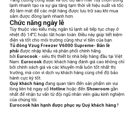
Tăng cường công suất và tốc độ làm mát Tùy chọn đông
lạnh nhanh tạo ra sự gia tăng tạm thời về hiệu suất và tốc
độ làm mát để các mặt hàng được lưu trữ sau khi mua
sắm được đông lạnh nhanh hơn.
Chức năng ngày lễ
Tùy thuộc vào kiểu máy, ngăn tủ lạnh sẽ tiếp tục chạy ở
nhiệt độ 14°C hoặc tắt hoàn toàn. Điều này giúp tiết kiệm
điện và tốt cho môi trường cũng như ví tiền của bạn.
Tủ đông Vzug Freezer V6000 Supreme- Bản lề
phải
được nhập khẩu và phân phối chính hãng
bởi
Eurocook
- siêu thị thiết bị nhà bếp hàng đầu tại Việt
Nam.
Eurocook
được khách hàng đánh giá cao không chỉ
bởi chính sách giá và các khuyến mãi luôn tốt nhất thị
trường, mà còn vì dịch vụ khách hàng cùng chế độ bảo
hành cực kỳ tốt.
Quý khách hàng
đang quan tâm đến sản phẩm xin vui
lòng liên hệ ngay số
Hotline
hoặc đến
Showroom
gần
nhất để nhận tư vấn từ đội ngũ nhân viên giàu kinh nghiệm
của chúng tôi.
Eurocook hân hạnh được phục vụ Quý khách hàng !