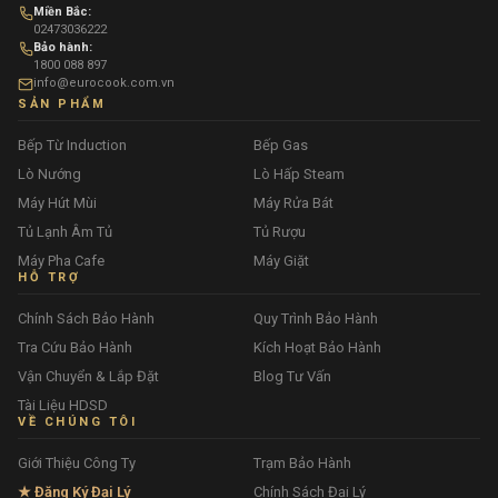
Miền Bắc:
02473036222
Bảo hành:
1800 088 897
info@eurocook.com.vn
SẢN PHẨM
Bếp Từ Induction
Bếp Gas
Lò Nướng
Lò Hấp Steam
Máy Hút Mùi
Máy Rửa Bát
Tủ Lạnh Âm Tủ
Tủ Rượu
Máy Pha Cafe
Máy Giặt
HỖ TRỢ
Chính Sách Bảo Hành
Quy Trình Bảo Hành
Tra Cứu Bảo Hành
Kích Hoạt Bảo Hành
Vận Chuyển & Lắp Đặt
Blog Tư Vấn
Tài Liệu HDSD
VỀ CHÚNG TÔI
Giới Thiệu Công Ty
Trạm Bảo Hành
★ Đăng Ký Đại Lý
Chính Sách Đại Lý