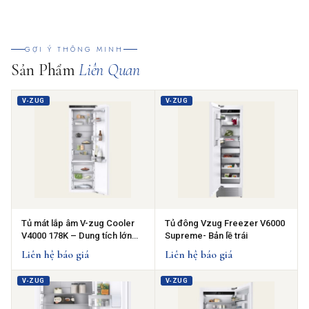
GỢI Ý THÔNG MINH
Sản Phẩm
Liên Quan
V-ZUG
V-ZUG
Tủ mát lắp âm V-zug Cooler
Tủ đông Vzug Freezer V6000
V4000 178K – Dung tích lớn
Supreme- Bản lề trái
296 lít
Liên hệ báo giá
Liên hệ báo giá
V-ZUG
V-ZUG