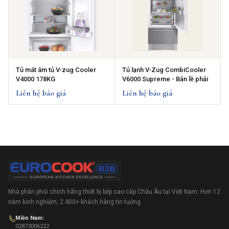
Tủ mát âm tủ V-zug Cooler
Tủ lạnh V-Zug CombiCooler
V4000 178KG
V6000 Supreme - Bản lề phải
Liên hệ báo giá
Liên hệ báo giá
Nhà phân phối chính hãng thiết bị bếp cao cấp Châu Âu tại Việt Nam. Hơn 12
năm kinh nghiệm, 2.400+ khách hàng tin tưởng.
Miền Nam:
02873006222