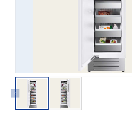
→ GỬI YÊU CẦU BÁO GIÁ