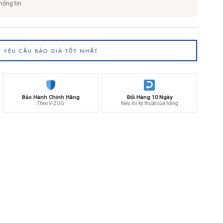
hông tin
YÊU CẦU BÁO GIÁ TỐT NHẤT
Bảo Hành Chính Hãng
Đổi Hàng 10 Ngày
Theo V-ZUG
Nếu lỗi kỹ thuật của hãng