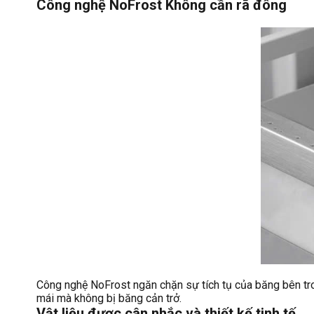
Công nghệ NoFrost​ Không cần rã đông
Công nghệ NoFrost ngăn chặn sự tích tụ của băng bên tro
mái mà không bị băng cản trở.
Vật liệu được cân nhắc và thiết kế tinh tế