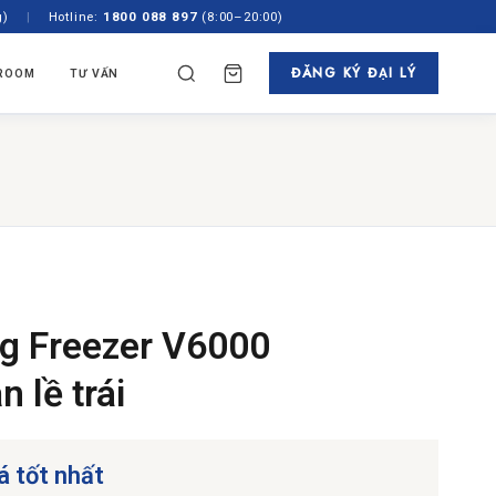
g)
|
Hotline:
1800 088 897
(8:00–20:00)
ĐĂNG KÝ ĐẠI LÝ
ROOM
TƯ VẤN
✕
TÌM
N HÃNG
TỦ RƯỢU & PHA CAFE
ách
 Âm Tủ
Tủ Rượu
gian
Độc Lập
Máy Pha Cafe
showroom
 45cm
g Freezer V6000
 lề trái
á tốt nhất