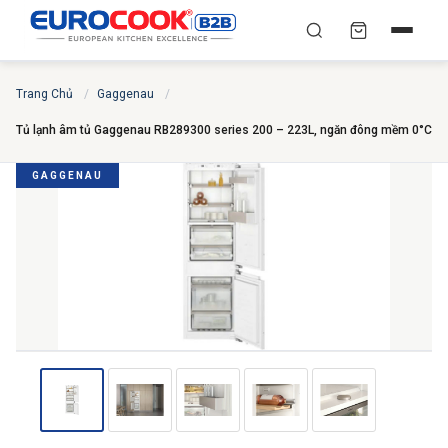
YÊU CẦU BÁO GIÁ TỐT
✕
×
TÌM
Trang Chủ
/
Gaggenau
/
NHẤT
Tủ lạnh âm tủ Gaggenau RB289300 series 200 – 223L, ngăn đông mềm 0°C
Chuyên gia liên hệ trong vòng 30 phút — Hoàn toàn
miễn phí
GAGGENAU
HỌ VÀ TÊN
*
SỐ ĐIỆN THOẠI
*
EMAIL
THÀNH PHỐ