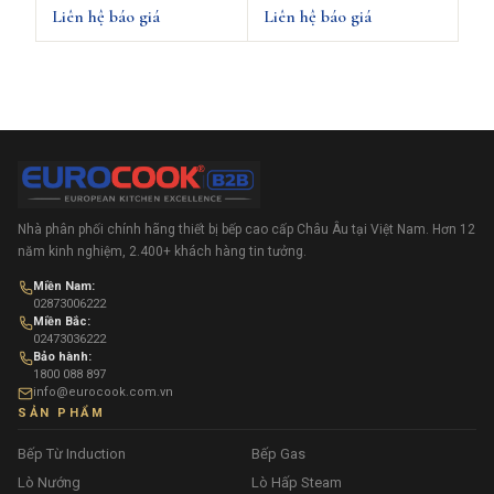
RC282306
Liên hệ báo giá
Liên hệ báo giá
Nhà phân phối chính hãng thiết bị bếp cao cấp Châu Âu tại Việt Nam. Hơn 12
năm kinh nghiệm, 2.400+ khách hàng tin tưởng.
Miền Nam:
02873006222
Miền Bắc:
02473036222
Bảo hành:
1800 088 897
info@eurocook.com.vn
SẢN PHẨM
Bếp Từ Induction
Bếp Gas
Lò Nướng
Lò Hấp Steam