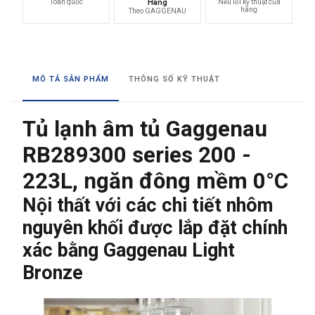
Toàn quốc
Hãng
Nếu lỗi kỹ thuật của
hãng
Theo GAGGENAU
MÔ TẢ SẢN PHẨM
THÔNG SỐ KỸ THUẬT
Tủ lạnh âm tủ Gaggenau
RB289300 series 200 -
223L, ngăn đông mềm 0°C
Nội thất với các chi tiết nhôm
nguyên khối được lắp đặt chính
xác bằng Gaggenau Light
Bronze