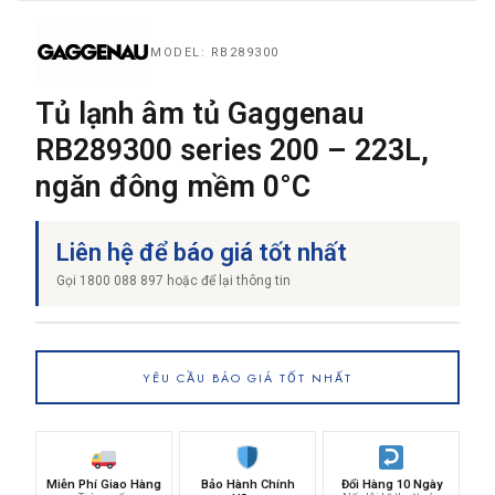
MODEL: RB289300
THƯƠNG HIỆU
Tủ lạnh âm tủ Gaggenau
RB289300 series 200 – 223L,
NỘI DUNG YÊU CẦU
ngăn đông mềm 0°C
Liên hệ để báo giá tốt nhất
Gọi 1800 088 897 hoặc để lại thông tin
→ GỬI YÊU CẦU BÁO GIÁ
YÊU CẦU BÁO GIÁ TỐT NHẤT
Miễn Phí Giao Hàng
Bảo Hành Chính
Đổi Hàng 10 Ngày