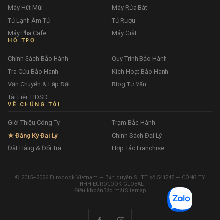
Máy Hút Mùi
Máy Rửa Bát
Tủ Lạnh Âm Tủ
Tủ Rượu
Máy Pha Cafe
Máy Giặt
HỖ TRỢ
Chính Sách Bảo Hành
Quy Trình Bảo Hành
Tra Cứu Bảo Hành
Kích Hoạt Bảo Hành
Vận Chuyển & Lắp Đặt
Blog Tư Vấn
Tài Liệu HDSD
VỀ CHÚNG TÔI
Giới Thiệu Công Ty
Trạm Bảo Hành
★ Đăng Ký Đại Lý
Chính Sách Đại Lý
Đặt Hàng & Đổi Trả
Hợp Tác Franchise
© 2015–2026 Eurocook Vietnam — Bản quyền SHTT số 541245 — CÔNG TY
TNHH EUROCOOK GLOBAL
Điều khoản
Bảo mật
Sitemap