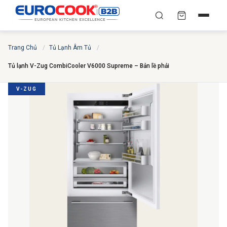
YÊU CẦU BÁO GIÁ TỐT
✕
×
TÌM
Trang Chủ
/
Tủ Lạnh Âm Tủ
/
NHẤT
Tủ lạnh V-Zug CombiCooler V6000 Supreme – Bản lề phải
Chuyên gia liên hệ trong vòng 30 phút — Hoàn toàn
miễn phí
V-ZUG
HỌ VÀ TÊN
*
SỐ ĐIỆN THOẠI
*
EMAIL
THÀNH PHỐ