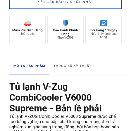
YÊU CẦU BÁO GIÁ TỐT NHẤT
Miễn Phí Giao Hàng
Bảo Hành Chính
Đổi Hàng 10 Ngày
Toàn quốc
Hãng
Nếu lỗi kỹ thuật của
hãng
Theo V-ZUG
MÔ TẢ SẢN PHẨM
THÔNG SỐ KỸ THUẬT
Tủ lạnh V-Zug
CombiCooler V6000
Supreme - Bản lề phải
Tủ lạnh V-ZUG CombiCooler V6000 Supreme được chế
tạo bằng vật liệu cao cấp, chất lượng cao mang đến trải
nghiệm xúc giác sang trọng, đồng thời hòa hợp hoàn hảo