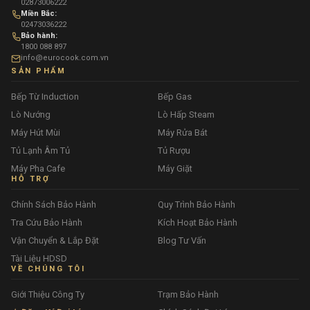
02873006222
Miền Bắc:
02473036222
Bảo hành:
1800 088 897
info@eurocook.com.vn
SẢN PHẨM
Bếp Từ Induction
Bếp Gas
Lò Nướng
Lò Hấp Steam
Máy Hút Mùi
Máy Rửa Bát
Tủ Lạnh Âm Tủ
Tủ Rượu
Máy Pha Cafe
Máy Giặt
HỖ TRỢ
Chính Sách Bảo Hành
Quy Trình Bảo Hành
Tra Cứu Bảo Hành
Kích Hoạt Bảo Hành
Vận Chuyển & Lắp Đặt
Blog Tư Vấn
Tài Liệu HDSD
VỀ CHÚNG TÔI
Giới Thiệu Công Ty
Trạm Bảo Hành