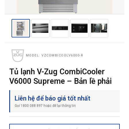
THƯƠNG HIỆU
NỘI DUNG YÊU CẦU
MODEL: VZCOMBICOOLV6000-R
Tủ lạnh V-Zug CombiCooler
V6000 Supreme – Bản lề phải
→ GỬI YÊU CẦU BÁO GIÁ
Liên hệ để báo giá tốt nhất
Gọi 1800 088 897 hoặc để lại thông tin