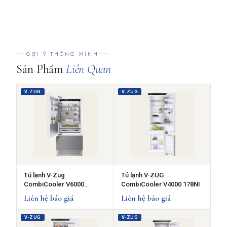
GỢI Ý THÔNG MINH
Sản Phẩm
Liên Quan
V-ZUG
V-ZUG
Tủ lạnh V-Zug
Tủ lạnh V-ZUG
CombiCooler V6000
CombiCooler V4000 178NI
Supreme - Bản lề trái
Liên hệ báo giá
Liên hệ báo giá
V-ZUG
V-ZUG