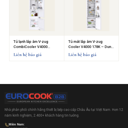
Tủ lạnh lắp âm V-zug
Tủ mát lắp âm V-zug
CombiCooler V4000
Cooler V4000 178K – Dung
178KNI
tích lớn 296 lít
Liên hệ báo giá
Liên hệ báo giá
Nhà phân phối chính hãng thiết bị bếp cao cấp Châu Âu tại Việt Nam. Hơn 12
năm kinh nghiệm, 2.400+ khách hàng tin tưởng.
Miền Nam: