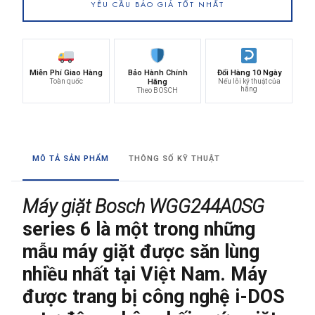
YÊU CẦU BÁO GIÁ TỐT NHẤT
Miễn Phí Giao Hàng
Bảo Hành Chính
Đổi Hàng 10 Ngày
Toàn quốc
Hãng
Nếu lỗi kỹ thuật của
hãng
Theo BOSCH
MÔ TẢ SẢN PHẨM
THÔNG SỐ KỸ THUẬT
Máy giặt Bosch WGG244A0SG
series 6 là một trong những
mẫu máy giặt được săn lùng
nhiều nhất tại Việt Nam. Máy
được trang bị công nghệ i-DOS