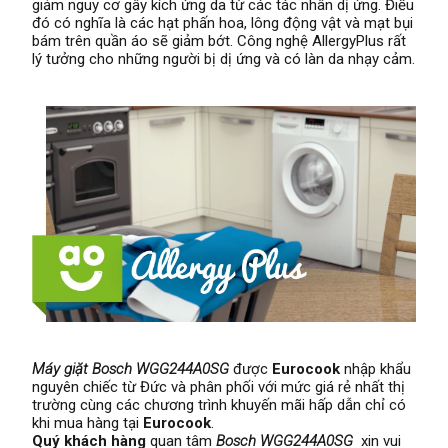
giảm nguy cơ gây kích ứng da từ các tác nhân dị ứng. Điều
đó có nghĩa là các hạt phấn hoa, lông động vật và mạt bụi
bám trên quần áo sẽ giảm bớt. Công nghệ AllergyPlus rất
lý tưởng cho những người bị dị ứng và có làn da nhạy cảm.
Máy giặt Bosch
WGG244A0SG
được
Eurocook
nhập khẩu
nguyên chiếc từ Đức và phân phối với mức giá rẻ nhất thị
trường cùng các chương trình khuyến mãi hấp dẫn chỉ có
khi mua hàng tại
Eurocook
.
Quý khách hàng
quan tâm
Bosch WGG244A0SG
xin vui