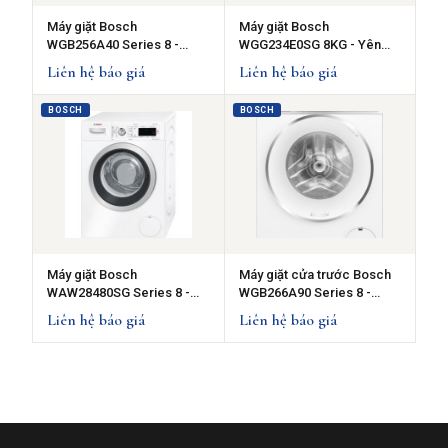
Máy giặt Bosch
Máy giặt Bosch
WGB256A40 Series 8 -
WGG234E0SG 8KG - Yên
10kg 1600vòng/phút
tĩnh khi giặt
Liên hệ báo giá
Liên hệ báo giá
BOSCH
BOSCH
Máy giặt Bosch
Máy giặt cửa trước Bosch
WAW28480SG Series 8 -
WGB266A90 Series 8 -
Công nghệ ActiveWater
11kg
Liên hệ báo giá
Liên hệ báo giá
Plus