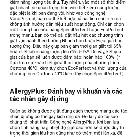
kiệm năng lượng tiêu thụ. Tuy nhiên, vào một số thời điểm,
giặt nhanh sẽ quan trọng hơn việc tiết kiệm năng lượng,
đặc biệt là khi bạn đang vội. Nhờ vào công nghệ
VarioPerfect, bạn có thể kết hợp cả hai tiêu chí trên mà
không ảnh hưởng đến hiệu suất hoạt động. Chỉ cần chọn
một trong hai chức năng SpeedPerfect hoặc EcoPerfect
trong menu, bạn có thể cài đặt hầu hết các chương trình
giặt vận hành theo hướng Nhanh hơn hoặc Hiệu quả hơn
tương ứng. Điều này giúp bạn giảm thời gian giặt tới 65%
hoặc tiết kiệm năng lượng lên đến 50%*. Dù vậy, kết quả
giặt của bạn sẽ luôn được đảm bảo: hoàn hảo 100%. (*
Dựa trên sự khác biệt giữa thời lượng của chương trình
Cottons 40°C kèm tùy chọn EcoPerfect và thời lượng của
chương trình Cottons 40°C kèm tùy chọn SpeedPerfect.)
AllergyPlus: Đánh bay vi khuẩn và các
tác nhân gây dị ứng
Quần áo không được giặt đúng cách thường mang các tác
nhân dị ứng có thể gây kích ứng da. Đó là lý do tại sao
chúng tôi phát triển Công nghệ AllergyPlus. Khi bạn lựa
chọn tính năng này, nhiệt độ giặt cao hơn sẽ được duy trì
trong thời gian lâu hơn cũng như có thêm một lần xả, để