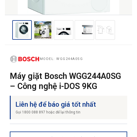
THƯƠNG HIỆU
NỘI DUNG YÊU CẦU
MODEL: WGG244A0SG
Máy giặt Bosch WGG244A0SG
– Công nghệ i-DOS 9KG
→ GỬI YÊU CẦU BÁO GIÁ
Liên hệ để báo giá tốt nhất
Gọi 1800 088 897 hoặc để lại thông tin