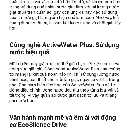
quần áo, loại vải và mức độ bẩn. Do đó, sẽ không còn tình
trạng sử dụng quá nhiều nước giặt làm sót lại lượng nước
giặt thừa trên quần áo, gây kích ứng da hay việc sử dụng
quá ít nước giặt làm giảm hiệu quả làm sạch. Nhờ vậy, kết
quả giặt sạch tối ưu, lại vừa tiết kiệm nước và chất giặt tẩy
hơn.
Công nghệ ActiveWater Plus: Sử dụng
nước hiệu quả
Một chiếc
máy giặt
mới có thể giúp bạn tiết kiệm nước và
công sức giặt giũ. Công nghệ ActiveWater Plus của chúng
tôi mang lại kết quả hoàn hảo khi chỉ sử dụng lượng nước
chính xác, cần thiết cho mỗi lần giặt, ngay cả với tải trọng
nhỏ. Các cảm biến tích hợp của ActiveWater Plus sẽ tự
động điều chỉnh lượng nước tiêu thụ theo từng loại vải và
tải trọng. Vì vậy, quần áo được giặt sạch tối ưu và ít lãng
phí nước hơn.
Vận hành mạnh mẽ và êm ái với động
cơ EcoSilence Drive