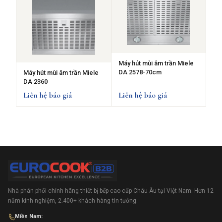
Máy hút mùi âm trần Miele
DA 2578-70cm
Máy hút mùi âm trần Miele
DA 2360
Liên hệ báo giá
Liên hệ báo giá
Nhà phân phối chính hãng thiết bị bếp cao cấp Châu Âu tại Việt Nam. Hơn 12
năm kinh nghiệm, 2.400+ khách hàng tin tưởng.
Miền Nam: