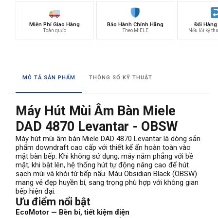
Miễn Phí Giao Hàng
Bảo Hành Chính Hãng
Đổi Hàng
Toàn quốc
Theo MIELE
Nếu lỗi kỹ th
MÔ TẢ SẢN PHẨM
THÔNG SỐ KỸ THUẬT
Máy Hút Mùi Âm Bàn Miele
DAD 4870 Levantar - OBSW
Máy hút mùi âm bàn Miele DAD 4870 Levantar là dòng sản
phẩm downdraft cao cấp với thiết kế ẩn hoàn toàn vào
mặt bàn bếp. Khi không sử dụng, máy nằm phẳng với bề
mặt; khi bật lên, hệ thống hút tự động nâng cao để hút
sạch mùi và khói từ bếp nấu. Màu Obsidian Black (OBSW)
mang vẻ đẹp huyền bí, sang trọng phù hợp với không gian
bếp hiện đại.
Ưu điểm nổi bật
EcoMotor — Bền bỉ, tiết kiệm điện