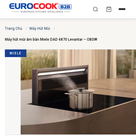
YÊU CẦU BÁO GIÁ TỐT
✕
×
TÌM
Trang Chủ
/
Máy Hút Mùi
/
NHẤT
Máy hút mùi âm bàn Miele DAD 4870 Levantar – OBSW
Chuyên gia liên hệ trong vòng 30 phút — Hoàn toàn
miễn phí
MIELE
HỌ VÀ TÊN
*
SỐ ĐIỆN THOẠI
*
EMAIL
THÀNH PHỐ