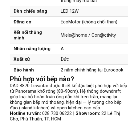
trong máy rửa bát
Đèn chiếu sáng
LED 12W
Động cơ
EcoMotor (không chổi than)
Kết nối thông
Miele@home / Con@ctivity
minh
Nhãn năng lượng
A
Xuất xứ
Đức
Bảo hành
2 năm chính hãng tại Eurocook
Phù hợp với bếp nào?
DAD 4870 Levantar được thiết kế đặc biệt phù hợp với bếp
từ Panorama khổ rộng (80-90cm). Hệ thống downdraft
giúp loại bỏ hoàn toàn ống dẫn khí treo trần, mang lại
không gian bếp mở thoáng, hiện đại — lý tưởng cho bếp
đảo (island kitchen) và open kitchen cao cấp.
Hotline tư vấn:
028 730 06222 |
Showroom:
22 Lê Thị
Chợ, Phú Thuận, TP. HCM