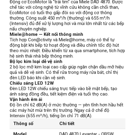
Động cơ EcoMotor là "trái tim" của Miele DAD 4870. Được
chế tác với công nghệ từ vĩnh cửu không cần chổi than,
EcoMotor có tuổi thọ gấp đôi so với động cơ thông
thường. Công suất 450 m³/h (thường) và 655 m³/h
(Intensiv) đủ để xử lý lượng hơi và mùi lớn nhất từ các bếp
nấu chuyên nghiệp.
Miele@home — Kết nối thông minh
Tích hợp Con@ctivity và Miele@home, máy có thể tự
động bật khi bếp từ hoạt động và điều chỉnh tốc độ hút
theo mức nhiệt. Điều khiển từ xa qua smartphone, tích hợp
hệ sinh thái nhà bếp thông minh.
Bộ lọc kim loại dễ vệ sinh
2 bộ lọc mỡ kim loại cao cấp giúp ngăn chặn dầu mỡ hiệu
quả và dễ vệ sinh. Có thể rửa trong máy rửa bát, chỉ thị
đèn LED báo khi cần vệ sinh.
Chiếu sáng LED 12W
Đèn LED 12W chiếu sáng trực tiếp vào bề mặt bếp, tạo
ánh sáng đồng đều, tiết kiệm điện và tuổi thọ cao.
Vận hành êm ái
Độ ồn chỉ 62 dB(A) ở mức thường — yên tĩnh hơn hầu hết
các máy hút mùi trên thị trường. Ngay cả ở chế độ
Intensiv (655 m³/h), tiếng ồn chỉ 71 dB(A).
Thông số
Chi tiết
Model
DAD 4870 Levantar - OBSW