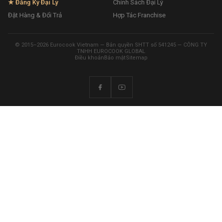
★ Đăng Ký Đại Lý
Chính Sách Đại Lý
Đặt Hàng & Đổi Trả
Hợp Tác Franchise
© 2015–2026 Eurocook Vietnam — Bản quyền SHTT số 541245 — CÔNG TY
TNHH EUROCOOK GLOBAL
Điều khoản
Bảo mật
Sitemap