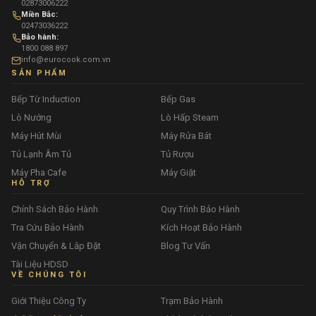
02873006222
Miền Bắc:
02473036222
Bảo hành:
1800 088 897
info@eurocook.com.vn
SẢN PHẨM
Bếp Từ Induction
Bếp Gas
Lò Nướng
Lò Hấp Steam
Máy Hút Mùi
Máy Rửa Bát
Tủ Lạnh Âm Tủ
Tủ Rượu
Máy Pha Cafe
Máy Giặt
HỖ TRỢ
Chính Sách Bảo Hành
Quy Trình Bảo Hành
Tra Cứu Bảo Hành
Kích Hoạt Bảo Hành
Vận Chuyển & Lắp Đặt
Blog Tư Vấn
Tài Liệu HDSD
VỀ CHÚNG TÔI
Giới Thiệu Công Ty
Trạm Bảo Hành