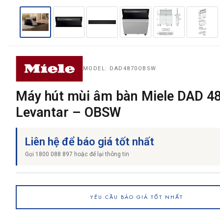
THƯƠNG HIỆU
MODEL: DAD4870OBSW
NỘI DUNG YÊU CẦU
Máy hút mùi âm bàn Miele DAD 4
Levantar – OBSW
→ GỬI YÊU CẦU BÁO GIÁ
Liên hệ để báo giá tốt nhất
Gọi 1800 088 897 hoặc để lại thông tin
YÊU CẦU BÁO GIÁ TỐT NHẤT