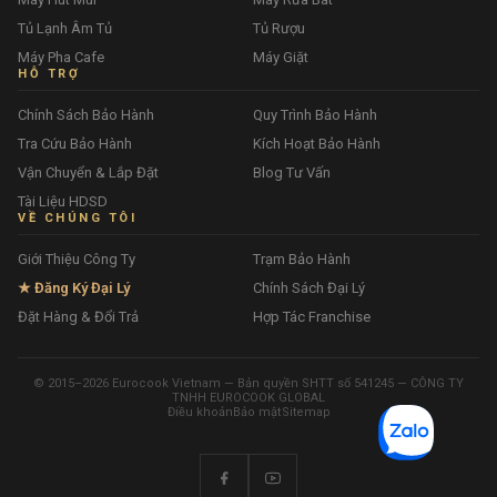
Tủ Lạnh Âm Tủ
Tủ Rượu
Máy Pha Cafe
Máy Giặt
HỖ TRỢ
Chính Sách Bảo Hành
Quy Trình Bảo Hành
Tra Cứu Bảo Hành
Kích Hoạt Bảo Hành
Vận Chuyển & Lắp Đặt
Blog Tư Vấn
Tài Liệu HDSD
VỀ CHÚNG TÔI
Giới Thiệu Công Ty
Trạm Bảo Hành
★ Đăng Ký Đại Lý
Chính Sách Đại Lý
Đặt Hàng & Đổi Trả
Hợp Tác Franchise
© 2015–2026 Eurocook Vietnam — Bản quyền SHTT số 541245 — CÔNG TY
TNHH EUROCOOK GLOBAL
Điều khoản
Bảo mật
Sitemap