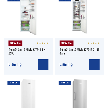
THƯƠNG HIỆU
NỘI DUNG YÊU CẦU
★★★★★
★★★★★
Tủ mát âm tủ Miele K 7744 E –
Tủ mát âm tủ Miele K 7747 C 125
275L
Gala
Liên hệ
Liên hệ
→ GỬI YÊU CẦU BÁO GIÁ
MIELE
MIELE