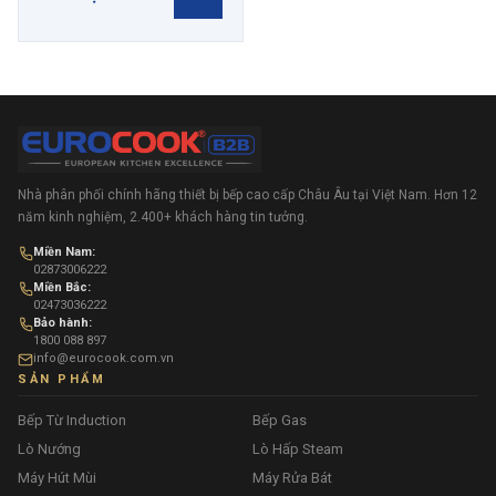
Nhà phân phối chính hãng thiết bị bếp cao cấp Châu Âu tại Việt Nam. Hơn 12
năm kinh nghiệm, 2.400+ khách hàng tin tưởng.
Miền Nam:
02873006222
Miền Bắc:
02473036222
Bảo hành:
1800 088 897
info@eurocook.com.vn
SẢN PHẨM
Bếp Từ Induction
Bếp Gas
Lò Nướng
Lò Hấp Steam
Máy Hút Mùi
Máy Rửa Bát