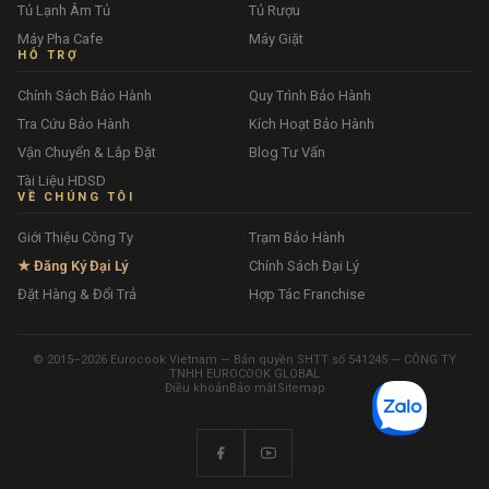
Tủ Lạnh Âm Tủ
Tủ Rượu
Máy Pha Cafe
Máy Giặt
HỖ TRỢ
Chính Sách Bảo Hành
Quy Trình Bảo Hành
Tra Cứu Bảo Hành
Kích Hoạt Bảo Hành
Vận Chuyển & Lắp Đặt
Blog Tư Vấn
Tài Liệu HDSD
VỀ CHÚNG TÔI
Giới Thiệu Công Ty
Trạm Bảo Hành
★ Đăng Ký Đại Lý
Chính Sách Đại Lý
Đặt Hàng & Đổi Trả
Hợp Tác Franchise
© 2015–2026 Eurocook Vietnam — Bản quyền SHTT số 541245 — CÔNG TY
TNHH EUROCOOK GLOBAL
Điều khoản
Bảo mật
Sitemap